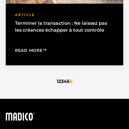
ARTICLE
Terminer la transaction : Ne laissez pas
les créances échapper à tout contrôle
: COMPLETING THE TRANSACTION: DO
READ MORE
1
2
3
4
5
6
Madico