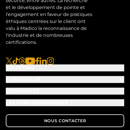
sécurité, entre autres. La recherche
et le développement de pointe et
l'engagement en faveur de pratiques
éthiques centrées sur le client ont
valu à Madico la reconnaissance de
l'industrie et de nombreuses
certifications.
x
tiktok
fils
youtube
facebook
linkedin
instagram
SOLUTIONS
A PROPOS DE
RESSOURCES
LES CONCESSIONNAIRES
NOUS CONTACTER