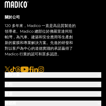
馬迪科
關於公司
120 多年來，Madico 一直是高品質製造的
領導者。Madico 總部位於佛羅里達州坦
帕灣，為汽車、建築和安全應用等生產創
新的窗膜和專業解決方案。先進的研發和
對以客戶為中心的道德實踐的承諾贏得了
Madico 行業的認可和眾多認證。
x
抖音
線程
優酷
臉書
LinkedIn
Instagram的
解決方案
大約
資源
轉銷商