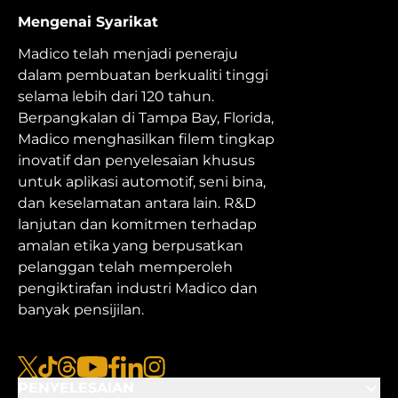
Mengenai Syarikat
Madico telah menjadi peneraju
dalam pembuatan berkualiti tinggi
selama lebih dari 120 tahun.
Berpangkalan di Tampa Bay, Florida,
Madico menghasilkan filem tingkap
inovatif dan penyelesaian khusus
untuk aplikasi automotif, seni bina,
dan keselamatan antara lain. R&D
lanjutan dan komitmen terhadap
amalan etika yang berpusatkan
pelanggan telah memperoleh
pengiktirafan industri Madico dan
banyak pensijilan.
x
TikTok
Benang
Youtube
Facebook
Linkedin
Instagram
PENYELESAIAN