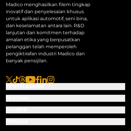
Madico menghasilkan filem tingkap
inovatif dan penyelesaian khusus
untuk aplikasi automotif, seni bina,
dan keselamatan antara lain. R&D
lanjutan dan komitmen terhadap
amalan etika yang berpusatkan
pelanggan telah memperoleh
pengiktirafan industri Madico dan
banyak pensijilan.
x
TikTok
Benang
Youtube
Facebook
Linkedin
Instagram
PENYELESAIAN
TENTANG
SUMBER
PENIAGA