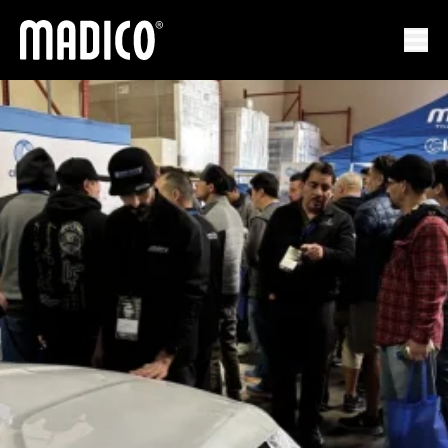
Madico
Mem