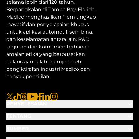
selama lebih dari 120 tahun.
Berpangkalan di Tampa Bay, Florida,
Madico menghasilkan filem tingkap
inovatif dan penyelesaian khusus
untuk aplikasi automotif, seni bina,
dan keselamatan antara lain. R&D
lanjutan dan komitmen terhadap
amalan etika yang berpusatkan
pelanggan telah memperoleh
pengiktirafan industri Madico dan
banyak pensijilan.
x
TikTok
Benang
Youtube
Facebook
Linkedin
Instagram
PENYELESAIAN
TENTANG
SUMBER