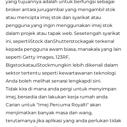
yang tujuannya adalah untuk berfungsi sebagai
broker antara jurugambar yang mengambil stok
atau mencipta imej stok dan syarikat atau
pengguna yang ingin menggunakan imej stok
dalam projek atau tapak web. Sesetengah syarikat
ini, seperti
iStock
dan
Shutterstock
agak terkenal
kepada pengguna awam biasa, manakala yang lain
seperti Getty Images,
123RF
,
Bigstock
atau
iStock
mungkin lebih dikenali dalam
sektor tertentu seperti kewartawanan teknologi.
Anda boleh melihat senarai lengkap
di sini
.
Tidak kira di mana anda pergi untuk menyimpan
imej, bersedia dan lakukan kerja rumah anda.
Carian untuk "Imej Percuma Royalti" akan
menjimatkan banyak masa dan wang,
terutamanya jika aplikasi yang anda perlukan tidak