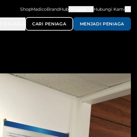
ShopMadico
BrandHub
English
Hubungi Kami
K
PENIAGA
CARI PENIAGA
MENJADI PENIAGA