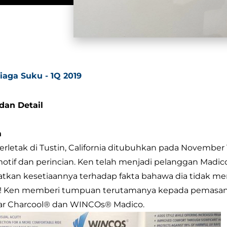
iaga Suku - 1Q 2019
dan Detail
a
terletak di Tustin, California ditubuhkan pada Novembe
tif dan perincian. Ken telah menjadi pelanggan Madico
fatkan kesetiaannya terhadap fakta bahawa dia tidak 
96! Ken memberi tumpuan terutamanya kepada pemasan
r Charcool® dan WINCOs® Madico.