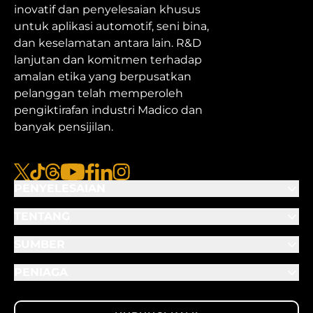
inovatif dan penyelesaian khusus
untuk aplikasi automotif, seni bina,
dan keselamatan antara lain. R&D
lanjutan dan komitmen terhadap
amalan etika yang berpusatkan
pelanggan telah memperoleh
pengiktirafan industri Madico dan
banyak pensijilan.
x
TikTok
Benang
Youtube
Facebook
Linkedin
Instagram
PENYELESAIAN
TENTANG
SUMBER
PENIAGA