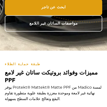
ابحث عن تاجر
مواصفات الساتان غير اللامع
طبقة حماية الطلاء
مميزات وفوائد بروتيكت ساتان غير لامع
PPF
يوفر Protekt® Mattekt® Matte PPF من Madico لمسة
نهائية غير لامعة وموحدة معززة بطبقة علوية متطورة تقاوم
البقع وتعالج علامات السطح بسهولة.