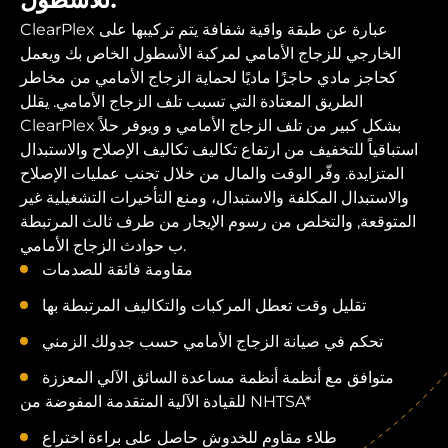
للأسطول.
ClearPlex عبارة عن طبقة واقية شفافة يتم تركيبها على
الخارجي للزجاج الأمامي لمركبة الأسطول الخاص بك ويعمل
كحاجز مادي حاجزًا ماديًا لحماية الزجاج الأمامي من مخاطر
الطريق المعتادة التي تسبب تلف الزجاج الأمامي. يقلل
ClearPlex بشكل كبير من تلف الزجاج الأمامي و ويوفر حلاً
استباقياً للتخفيف من ارتفاع تكاليف تكاليف الإصلاح والاستبدال
المتزايدة. وفّر الوقت والمال من خلال تجنب عمليات الإصلاح
والاستبدال المكلفة والاستبدال، ومنع التأخيرات التشغيلية غير
المتوقعة, والتخلص من رسوم الإيجار من طرف ثالث المرتبطة
ب حوادث الزجاج الأمامي.
مقاومة فائقة للصدمات
تقليل وقت تعطل المركبات والتكاليف المرتبطة بها
تحكم في صيانة الزجاج الأمامي حسب جدولك الزمني
متوافق مع أنظمة أنظمة مساعدة السائق الآلي المعززة
للقيادة الآلية المتقدمة المفوضة من NHTSA*
طلاء مقاوم للخدوش حاصل على براءة اختراع