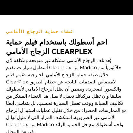
غشاء حماية الزجاج الأمامي
احم أسطولك باستخدام فيلم حماية
الزجاج الأمامي CLEARPLEX
يُعد تلف الزجاج الأمامي مشكلة غير متوقعة ومكلفة لأي
أسطول سيارات. تقدم ClearPlex من Madico حلاً ثورياً من
خلال طبقة حماية الزجاج الأمامي الخارجية. صُمم فيلم
ClearPlex لامتصاص الصدمات الناتجة عن حطام الطريق
والكسور الصخرية، ويضمن أن يظل الزجاج الأمامي لأسطولك
سليمًا وأن تظل مركباتك تعمل. لا يقلل هذا الغشاء المبتكر من
تكاليف الصيانة ووقت تعطل السيارة فحسب، بل يتماشى أيضًا
مع الممارسات الخضراء من خلال تقليل عمليات استبدال الزجاج
الأمامي غير الضرورية. استكشف المزايا التي لا مثيل لها ل
ClearPlex من Madico واحمِ أسطولك مع حل الحماية الرائد
في هذا المجال.