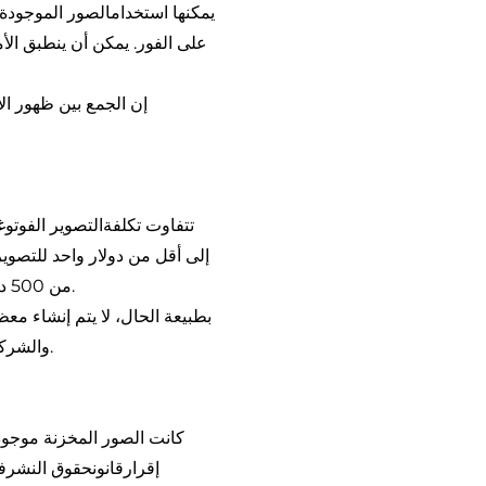
يمكنها استخدام
الصور
الموجودة 
على الفور. يمكن أن ينطبق الأ
إن الجمع بين ظهور ال
تتفاوت
تكلفة
التصوير الفوتو
من 500 دولار للصور التي يتم تقديمها حصريًا أو التي تكلف الكثير لالتقاطها أو إنشائها، مثل تصوير عارضات الأزياء.
بطبيعة الحال، لا يتم إنشاء مع
والشركات التي تتضمن نوافذها في الإطار، فإن الاختيارات التي يمكنك استخدامها كتاجر أفلام لا حصر لها تقريباً.
إقرار
قانون
حقوق النشر
ف