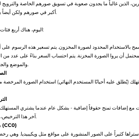
رين، الذين غالباً ما يجدون صعوبة في تسويق صورهم الخاصة والترويج
أكبر في صورهم ولكن أيضاً بيع حقوق متعددة للصور المخزنة.
المخزنة:
اليوم، هناك أربع فئات
 بالاستخدام المحدود لصورة المخزون. يتم تسعير هذه الرسوم على أس
حتمل أن يروا الصورة المخزنة. يتم احتساب السعر بناءً على عدد من 
والموضع والجغرافيا والوسيط ومدة الاستخدام.
2. ا
(يُطلق عليه أحيانًا المستخدم النهائي) استخدام الصورة المرخصة مرارً
3. ا
ت مع إضافات تمنح حقوقاً إضافية - بشكل عام عندما يشتري المستهلك 
آخر هذا الترخيص، يتم سحبها من أي مبيعات أخرى.
4. رخصة المشاع الإبداعي صفر (CC0)
راها كثيراً على الصور المنشورة على مواقع مثل ويكيبيديا. وهي رخص