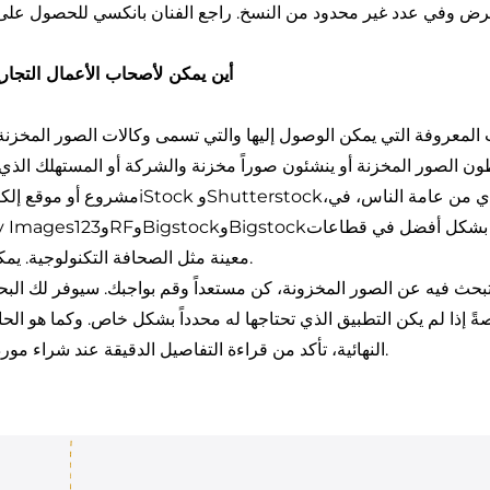
رض وفي عدد غير محدود من النسخ. راجع الفنان بانكسي للحصول على أ
أين يمكن لأصحاب الأعمال التجار
معروفة التي يمكن الوصول إليها والتي تسمى وكالات الصور المخزنة
طون الصور المخزنة أو ينشئون صوراً مخزنة والشركة أو المستهلك الذي
دي من عامة الناس، في
وShutterstock،
مثلiStock
مشروع أو موقع إلك
 بشكل أفضل في قطاعات
وBigstock
و123RF
حين أن البعض الآخر مثل
.
معينة مثل الصحافة التكنولوجية. يمك
حث فيه عن الصور المخزونة، كن مستعداً وقم بواجبك. سيوفر لك البحث
ةً إذا لم يكن التطبيق الذي تحتاجها له محدداً بشكل خاص. وكما هو ال
النهائية، تأكد من قراءة التفاصيل الدقيقة عند شراء مورد قد يكون أو لا يستحق الاستثمار.