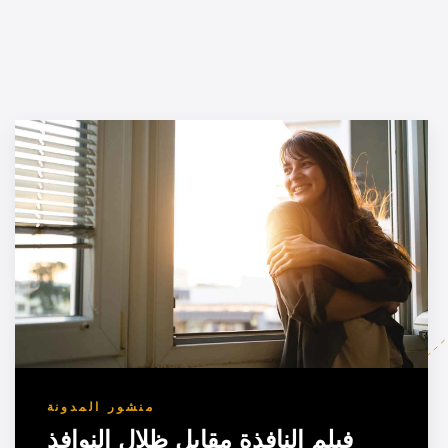
منشور المدونة
فيلم النافذة مقابل ظلال النوافذ