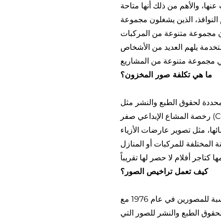
ها، والأهم من ذلك أنها متاحة
 النوافذ، الذين يشغلون مجموعة
تخدمة يلهم العديد من الأشخاص
ما هي تكلفة صور المخزون؟
محددة لحقوق الطبع والنشر مثل
رخصة المشاع الإبداعي صفر (CC0) إلى أقل من دولار واحد للتصوير الفوتوغرافي للمخزون الشائع والموزع على نطاق واسع إلى أكثر
 المختلفة للمركبات أو المنازل
كيف تعمل تراخيص الصور؟
كانت الصور المخزنة موجودة منذ عشرينيات القرن العشرين، ولكن الأمور تغيرت بشكل كبير بالنسبة للمصورين في عام 1976 مع
لحقوق الطبع والنشر للصور التي