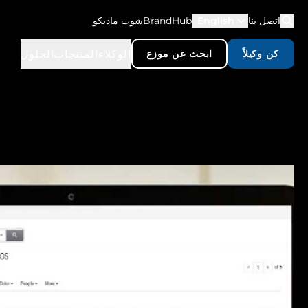
اتصل بنا
English
BrandHub
شوب ماديكو
الوكلاء
المنتجات
الحلول
كن وكيلاً
ابحث عن موزع