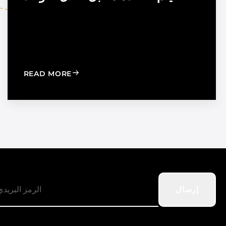
TION TO STRENGTHEN DEALER SUPPORT AND REGIONAL
: WINDOW FILM VS. WINDOW SHADES
READ MORE
إرسال