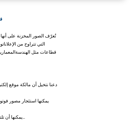
في
تُعرّف الصور المخ
زنة على أنها
التي تتراوح من الإعلانات
وا
قطاعات مثل
الهندسة
المعماري
دعنا نتخيل أن مالكة موقع إلكت
يمكنها استئجار مصور فوتوغ
يمكنها أن تلتقط الصور بنفسها باستخدام كاميرا محمولة باليد أو كاميرا هاتفها الذكي، ولكن قد تكون الجودة رديئة، أو...