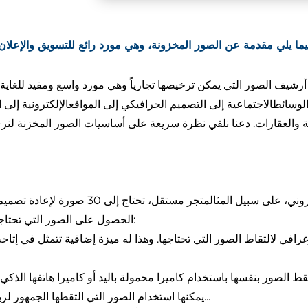
ما يلي مقدمة عن الصور المخزونة، وهي مورد رائع للتسويق والإعلان
 أرشيف الصور التي يمكن ترخيصها تجارياً وهي مورد واسع ومفيد للغاي
لوسائط
الاجتماعية إلى التصميم الجرافيكي إلى
المواقع
الإلكترونية إلى
ة والعقارات. دعنا نلقي نظرة سريعة على أساسيات الصور المخزنة لن
روني، على سبيل المثال
متجر
مستقل، تحتاج إلى 30 صورة ل
الحصول على الصور التي تحتاجها؟ هناك ثلاثة حلول أساسية هنا:
رافي لالتقاط الصور التي تحتاجها. وهذا له ميزة إضافية تتمثل في إتاح
يمكنها استخدام الصور التي التقطها الجمهور لزبائنها السعداء للتباهي بنجاحها، أو...