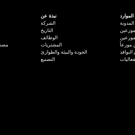
الموارد
نبذة عن
المدونة
الشركة
وزعين
التاريخ
موزعين
الوظائف
 موزعاً
المشتريات
مصنع
لنوافذ
الجودة والبيئة والطوارئ
فعاليات
التصنيع