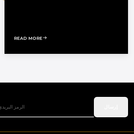
TION TO STRENGTHEN DEALER SUPPORT AND REGIONAL
: WINDOW FILM VS. WINDOW SHADES
READ MORE
إرسال