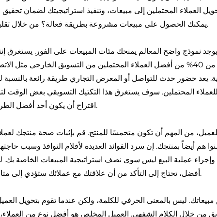
وتحويل العملاء المحتملين إلى مبيعات، وتنفيذ استراتيجيتك لضمان تحق
يمكنك الحصول على مبيعات مشروعة بطريقة فعالة؟ من خلال تقليل التركيز على البيع لمرة واحدة.
 يوجد نموذج واضح المعالم يمنحك مئات المبيعات على الفور. يستغرق إنتاج
ية. يعد حضور حدث للتواصل أو المعرض التجاري طريقة رائعة بالنسبة
عملاء المحتملين. سوف يستغرق هذا التكتيك التسويقي بعض الوقت لتول
اقتراح أن يكون أحد أفضل الطرق للحصول على عملاء محتملين.
لعميل، من المهم أن تكون متحمسًا للمنتج. قم بإثبات صحة منتجك لعملائ
ا هم أيضاً بمنتجك. إن سرد الفوائد العديدة لأفلام النوافذ وسبب حاجتهم
 وإجراء عملية البيع ليس سوى نصف استراتيجية المبيعات الخاصة بك. 
أفضل، تحتاج إلى التأكد من أن علاقتك مع عملائك ستؤدي إلى متابعة المبيعات والعملاء المخلصين.
مبيعاتك. ليس بالمعنى الحرفي للكلمة، ولكن عندما تقوم بتحويل العم
ق من خلال الكلام الشفهي. العميل المخلص هو أفضل نوع من العملاء، 