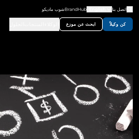
اتصل بنا
English
BrandHub
شوب ماديكو
الوكلاء
المنتجات
الحلول
كن وكيلاً
ابحث عن موزع