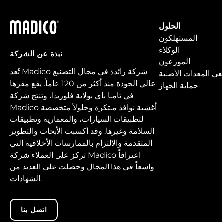
ماديكو
الحلول
المستهلكون
الوكلاء
نبذة عن الشركة
الموزعون
تُعد Madico شركة رائدة في مجال التصنيع
ي المعدات الأصلية
عالي الجودة منذ أكثر من 120 عاماً. يقع مقرها
حماية الجهاز
في تامبا باي بولاية فلوريدا، وتنتج شركة
Madico أغشية نوافذ مبتكرة وحلولاً متخصصة
لتطبيقات السيارات، والمعمارية وتطبيقات
السلامة وغيرها. وقد أكسبت الأبحاث والتطوير
المتقدمة والالتزام بالممارسات الأخلاقية التي
تركز على العملاء شركة Madico اعترافاً
واسعاً في هذا المجال وحصلت على العديد من
الشهادات.
اتصل بنا