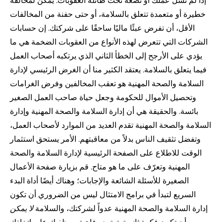
إذا لم تشل عملك أو تضعه تحت طائلة العقوبات. يمكن لمخالفة
خطيرة أو متعمدة تتعلق بالسلامة، أو حتى حفنة من المخالفات
الأقل، أن تفرض عبئًا ماليًا ساحقًا على شركتك. إن حسابات
الشركات التي تتعرض لهذه الأنواع من العقوبات الضخمة هي ما
يؤدي على الأرجح إلى الخطأ الثاني الذي يرتكبه أصحاب العمل
فيما يتعلق بالسلامة. يعتقد الكثير منا أن الغرض الرئيسي لإدارة
السلامة والصحة المهنية هو تعقب المخالفين وفرض الغرامات
وتحصيل الأموال للحكومة وجعل حياة صاحب العمل الصغير
بائسة. والحقيقة هي أن إدارة السلامة والصحة المهنية وإدارة
السلامة والصحة المهنية تقدم العديد من الموارد لأصحاب العمل،
وتفضل تثقيف الناس بدلاً من معاقبتهم. الأمر يستحق استثمار
الوقت للاطلاع على
الصفحة الرئيسية لإدارة السلامة والصحة
المهنية
وتعرّف على ما هو متاح. قم بزيارة
صفحة الأعمال
الصغيرة
للأسئلة الشائعة والإجابات؛ وهناك أيضًا
أداة البدء
السريع
لتبدأ في برامج الامتثال ليس من الضروري أن تكون
إدارة السلامة والصحة المهنية عدواً لشركتك، والسلامة
لا يمكن