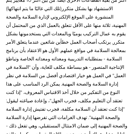
أكثر من بقية القطاعات الأخرى أيضًا. من بين
أكثر 10 معايير يتم
الاستشهاد بها بشكل متكرر
(تلك التي غالبًا ما يتم انتهاكها)
المنشورة على الموقع الإلكتروني لإدارة السلامة والصحة
المهنية، ثلاثة منها على الأقل تتعلق بالعمل الذي من المحتمل أن
يقوم به عمال التركيب يوميًا وبالمعدات التي يستخدمونها بشكل
متكرر. يرتكب أصحاب العمل خطأين شائعين عندما يتعلق الأمر
بمعالجة السلامة في مواقع عملهم. الأول هو الاعتقاد بأن برنامج
السلامة - بمتطلباته التدريبية ومعداته ومعداته الخاصة وتباطؤ
الإنتاجية المتصور - هو ببساطة مكلف للغاية، وأن "السلامة في
العمل" في العمل هو خيار اقتصادي أفضل من السلامة في نظر
إدارة السلامة والصحة المهنية. يمكن الرد المناسب على هذا
النوع من التفكير من خلال أخذ الاقتباس المعروف، "إذا كنت
تعتقد أن التعليم مكلف، فجرب الجهل"، وإعادة صياغته ليقول:
"إذا كنت تعتقد أن السلامة مكلفة، فجرب تفتيش إدارة السلامة
والصحة المهنية". تهدف الغرامات التي تفرضها إدارة السلامة
والصحة المهنية إلى ضمان الامتثال المستقبلي، وهي تفعل ذلك -