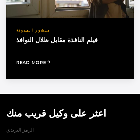
منشور المدونة
فيلم النافذة مقابل ظلال النوافذ
: WINDOW FILM VS. WINDOW SHADE
READ MORE
اعثر على وكيل قريب منك