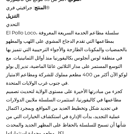
: جرافيتي فري®
المنتج
التنزيل
التحدي
El Pollo Loco، سلسلة مطاعم الخدمة السريعة المعروفة
بمطاعمها التي تقدم الدجاج المشوي على اللهب والمطهو
بالحمضيات والمكونات الطازجة والأجواء الترحيبية التي تتميز بها
في منطقة لوس أنجلوس بكاليفورنيا منذ أوائل الثمانينيات. مع
التوسع المستمر على مدار الثلاثين عامًا الماضية، تدير إل بولو
لوكو الآن أكثر من 400 مطعم مملوك للشركة ومطاعم الامتياز
في جنوب غرب الولايات المتحدة.
كجزء من مبادرتها الأخيرة على مستوى الولاية لتحديث تصميم
مطاعمها في كاليفورنيا، استثمرت السلسلة ملايين الدولارات
في تجديد شكل وتخطيط العديد من المواقع. وبمجرد اكتمال
عملية التجديد، بدأت الإدارة في استكشاف الخيارات التي من
شأنها أن تسمح للسلسلة بالحفاظ على المظهر الجديد والمحدث
لكل مطعم وحماية استثماراتها.