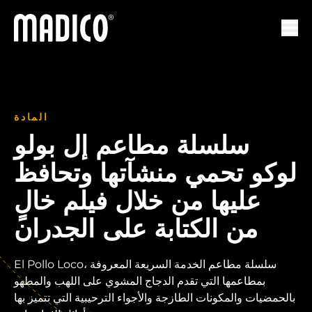
ماديكو
لتنقل
المادة
سلسلة مطاعم إل بولو
لوكو تحمي منشآتها وتحافظ
عليها من خلال فيلم خالٍ
من الكتابة على الجدران
El Pollo Loco، سلسلة مطاعم الخدمة السريعة المعروفة
بمطاعمها التي تقدم الدجاج المشوي على اللهب والمطهو
بالحمضيات والمكونات الطازجة والأجواء الترحيبية التي تتميز بها