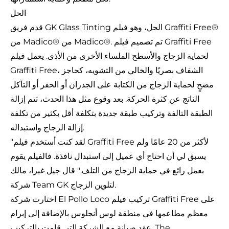
الحل
قدم فريق GK Glass Tinting الحل، وهو فيلم Graffiti Free®
من Madico® من Madico®. تم تصميم فيلم Graffiti Free
لحماية الزجاج والأسطح الملساء الأخرى من الأذى. يعمل فيلم
Graffiti Free، الشفاف بصريًا والخالي من التشويه، كحاجز
مضحٍ لحماية الزجاج من الكتابة على الجدران أو الحفر أو التآكل
الناتج عن كثرة الحركة. بعد وقوع مثل هذا الحدث، تتم إزالة
الطبقة التالفة وتركيب طبقة جديدة بتكلفة أقل بكثير من تكلفة
إزالة الزجاج واستبداله.
"لقد كنت أستخدم فيلم Graffiti Free لأكثر من 20 عامًا ولم
يسبق لي أن احتاج أي عميل إلى استبدال نافذة. فالفيلم يقوم
بعمل رائع في حماية الزجاج من التلف." قال جيل غيرا، مالك
شركة Team GK لتلوين الزجاج.
اختارت شركة El Pollo Loco تركيب فيلم Graffiti Free على
معظم مطاعمها في منطقة لوس أنجلوس بالإضافة إلى إبرام
عقد صيانة مع الشركة التي قامت بالتركيب. The