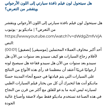
هل سيتحول لون فيلم نافذة سيارتي إلى اللون الأرجواني
ويتقشر من التعرض؟
هل سيتحول لون فيلم نافذة سيارتي إلى اللون الأرجواني ويتقشر
من التعرض؟ | ماديكو يو - يوتيوب
https://www.youtube.com/watch?v=dWdgZmfvVjA
النص:
(00:01) [تصفيق] [موسيقى] أحد أكبر مخاوف العملاء المحتملين
لأفلام زجاج السيارات هو كيف سيبدو بعد سنوات من الآن هل
سيبدو بعد سنوات من الآن هل سيبدو فقاعة هل سيصبح لونه
أرجوانيًا غريبًا أعتقد أن معظمنا قد رأى هذه الأنواع من النتائج
على السيارات التي يتم قيادتها في جميع أنحاء المدينة حسنًا
ماديكو أنت هنا لتخبرك أن كل من يختار فيلم السيارات الطبي
لسيارته ليس لديه ما يدعو للقلق مع أكثر من قرن من النجاح
في هذه الصناعة تستخدم ماديكو فقط مواد لاصقة وأصباغ عالية
الجودة