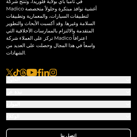
في تامبا باي بولاية فلوريدا، وتنتج شركة
Madico أغشية نوافذ مبتكرة وحلولاً متخصصة
لتطبيقات السيارات، والمعمارية وتطبيقات
السلامة وغيرها. وقد أكسبت الأبحاث والتطوير
المتقدمة والالتزام بالممارسات الأخلاقية التي
تركز على العملاء شركة Madico اعترافاً
واسعاً في هذا المجال وحصلت على العديد من
الشهادات.
إنستقرام
لينكد إن
الفيس بوك
يوتيوب
الخيوط
تيكتوك
x
الحلول
نبذة عن
الموارد
الوكلاء
اتصل بنا