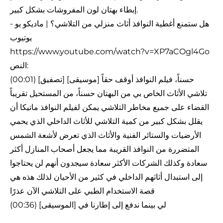
إبطاء بهتان لون المفروشات بشكل كبير.
هل ستمنع أغطية النوافذ أثاث منزلي من التلاشي؟ | ماديكو يو -
يوتيوب
https://www.youtube.com/watch?v=XP7aCOgl4Go
النص:
(00:01) [تصفيق] [موسيقى] حسناً، فيلم النوافذ أوقف حقاً
تلاشي الأثاث الخاص بي من البهتان حسناً، من المستحيل تقريباً
القضاء على جميع مخاطر التلاشي يمكن لفيلم النوافذ ماتيكا أن
يقلل بشكل كبير من كمية التلاشي للأثاث الداخلي الذي يحمي
الأرضيات والستائر الفنية والأثاث الذي تعرض لأشعة الشمس
المتضررة من النوافذ القريبة مما يجعل أصحاب المنازل أكثر
سعادة وكذلك الشركات الأكثر سعادة سيجدون أنهم لن يحتاجوا
إلى استبدال أثاثهم الداخلي في كثير من الأحيان لذلك هذه هي
قصة الاستخدام الطبي على التلاشي الآن عذرًا
(00:36) لي بينما ندفع إلى إطارنا في [الموسيقى]