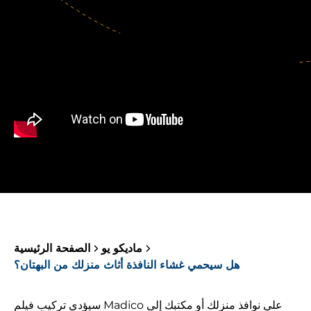
ماديكو يو
الصفحة الرئيسية
هل سيحمي غشاء النافذة أثاث منزلك من البهتان؟
سيؤدي تركيب فيلم Madico على نوافذ منزلك أو مكتبك إلى