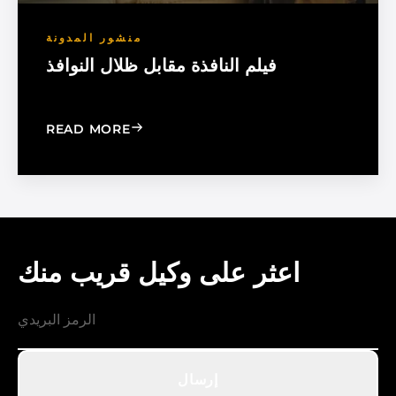
منشور المدونة
فيلم النافذة مقابل ظلال النوافذ
: WINDOW FILM VS. WINDOW SHADE
READ MORE
اعثر على وكيل قريب منك
إرسال