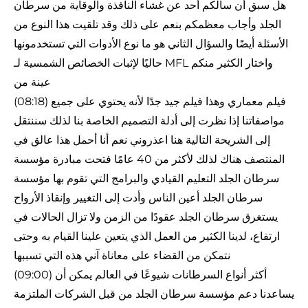
هل سبق أن سألكم أحد عن غشاء النافذة والوقاية من سرطان
الجلد وأجاب معظمكم بنعم على ذلك وقد تلقيت هذا النوع من
الأسئلة أيضًا والسؤال الثاني هو ما نوع الأدوات التي تستخدمونها
حاليًا لإثبات الخصائص الشمسية لـ MFL واختار الكثير منكم
عينة من
(08:18) فيلم معماري وهذا فيلم جيد جدًا لأنه يحتوي على جميع
مواصفاتنا إذا نظرت إلى أدلة التصميم الخاصة بنا لذلك سننتقل
إلى الشريحة التالية هنا اعذروني نعم أنا أحمل هذا عالق في
المنتصف هناك لذلك لأكثر من 40 عامًا فتحت مبادرة مؤسسة
سرطان الجلد التعليم القيادي والبرامج التي تقوم بها مؤسسة
سرطان الجلد أعين الناس وأدت إلى التغيير وإنقاذ الأرواح
يستغرق سرطان الجلد عقودًا من الزمن ولا تزال الحالات في
ارتفاع، لدينا الكثير من العمل الذي يتعين علينا القيام به وحتى
نتمكن من القضاء على معاناة آني هذه التي تسببها
(09:00) أكثر أنواع السرطانات شيوعًا في العالم يمكن أن
يساعدنا دعم مؤسسة سرطان الجلد من قبل الشركات الملتزمة