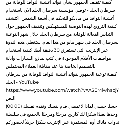
كيفية تثقيف الجمهور بشأن فوائد أغشية النوافذ للوقاية من
سرطان الجلد - توصي مؤسسة سرطان الجلد الآن باستخدام
أغشية النوافذ من ماديكو للتحكم في أشعة الشمس. اكتشف
كيفية الترويج لهذه التوصية للمستهلكين وتثقيف الجمهور حول
التدابير الفعالة للوقاية من سرطان الجلد خلال شهر التوعية
بسرطان الجلد في شهر مايو من هذا العام. ستغطي هذه الندوة
عبر الإنترنت التي تستغرق 30 دقيقة أيضًا كيفية استخدام
مواصفات الأفلام الموجودة في كتب نماذج السيارات وأدلة
التصميم الخاصة بنا عند مقابلة العملاء المحتملين.
كيفية توعية الجمهور بفوائد أغشية النوافذ للوقاية من سرطان
الجلد - YouTube
https://www.youtube.com/watch?v=ASEMlwhacjY
النص:
(00:00) حسنًا جيسي لماذا لا تمضي قدم نفسك وتقدم نفسك
وخذها بعيدًا شكرًا لك كارين مرحبًا ومرحبًا بالجميع في سلسلة
ندوات ماتاك أوه المستمرة عبر الإنترنت شكرًا جزيلاً لحضوركم