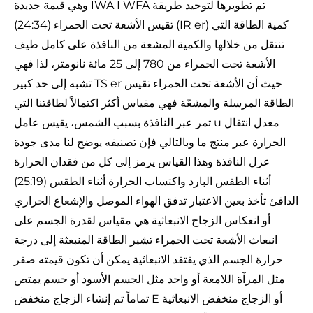
وهي قيمة جديدة IWA I WFA تم تطويرها لتوحيد طريقة
(24:34) تقيس الأشعة تحت الحمراء (IR er) كمية الطاقة التي
تنتقل من خلالها والكمية المشعة من النافذة على كامل طيف
الأشعة تحت الحمراء من 780 إلى 25 مائة نانومتر، لذا فهي
تشبه إلى حد كبير TS er حيث أن الأشعة تحت الحمراء تقيس
الطاقة المرسلة والمشعّة فهي مقياس أكثر اكتمالاً لطاقتنا التي
تمر عبر النافذة بسبب الشمس، يقيس عامل u معدل انتقال
الحرارة عبر منتج ما وبالتالي فإن تصنيفه يوضح لنا مدى جودة
عزل النافذة وهذا القياس يرمز إلى كل من فقدان الحرارة
(25:19) أثناء الطقس البارد واكتساب الحرارة أثناء الطقس
الدافئ تأخذ بعين الاعتبار تدفق الهواء الموصل والإشعاع الحراري
أو انعكاس الزجاج الانبعاثية هي مقياس لقدرة الجسم على
انبعاث الأشعة تحت الحمراء تشير الطاقة المنبعثة إلى درجة
حرارة الجسم الذي يفتقد الانبعاثية يمكن أن تكون قيمته صفر
مثل المرآة اللامعة أو واحد مثل الجسم الأسود أو جسم يمتص
تماماً تم إنشاء الزجاج منخفض E أو الزجاج منخفض الانبعاثية