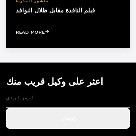
منشور المدونة
فيلم النافذة مقابل ظلال النوافذ
: WINDOW FILM VS. WINDOW SHADE
READ MORE
اعثر على وكيل قريب منك
إرسال