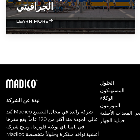
الجرافيتي
ABOUT GRAFFITI FREE IR
LEARN MORE
ماديكو
الحلول
المستهلكون
الوكلاء
نبذة عن الشركة
الموزعون
تُعد Madico شركة رائدة في مجال التصنيع
ي المعدات الأصلية
عالي الجودة منذ أكثر من 120 عاماً. يقع مقرها
حماية الجهاز
في تامبا باي بولاية فلوريدا، وتنتج شركة
Madico أغشية نوافذ مبتكرة وحلولاً متخصصة