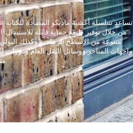
تساعد سلسلة أغشية ماديكو المضادة للكتابة ع
من خلال توفير طبقة حماية قابلة للاستبدال. 
متنوعة من الأسطح الزجاجية وكذلك البولي 
واجهات المتاجر ووسائل النقل العام ودورات ال
متنوعة وبخصائص التحكم في الطاقة الشمسية.