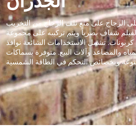
الجدران
لى الزجاج على منع تلف الزجاج من التخريب
الفيلم شفاف بصرياً ويتم تركيبه على مجموعة
كربونات. تشمل الاستخدامات الشائعة نوافذ
مياه والمصاعد وآلات البيع. متوفرة بسماكات