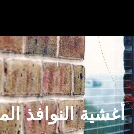
أغشية النوافذ الم