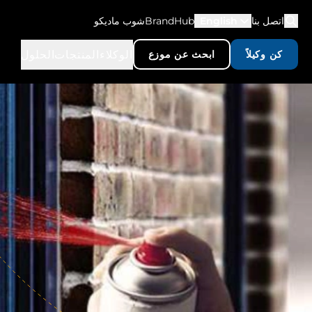
اتصل بنا
English
BrandHub
شوب ماديكو
الوكلاء
المنتجات
الحلول
كن وكيلاً
ابحث عن موزع