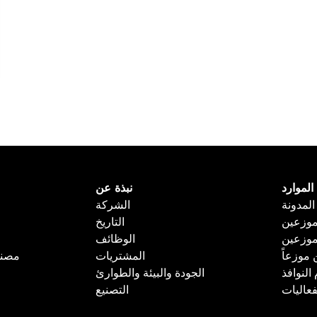
الموارد
نبذة عن
المدونة
الشركة
وزعين
التاريخ
موزعين
الوظائف
 موزعاً
المشتريات
مصنع
لنوافذ
الجودة والبيئة والطوارئ
فعاليات
التصنيع