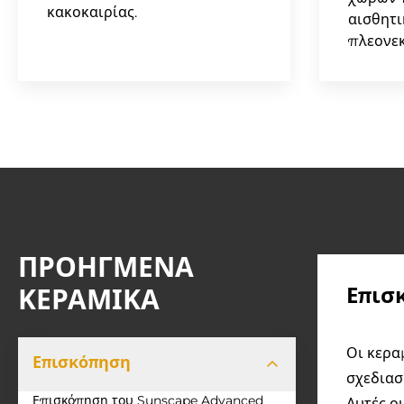
κακοκαιρίας.
αισθητι
πλεονε
ΠΡΟΗΓΜΈΝΑ
Επισ
ΚΕΡΑΜΙΚΆ
Οι κερα
Επισκόπηση
σχεδιασ
Επισκόπηση του Sunscape Advanced
Αυτές ο