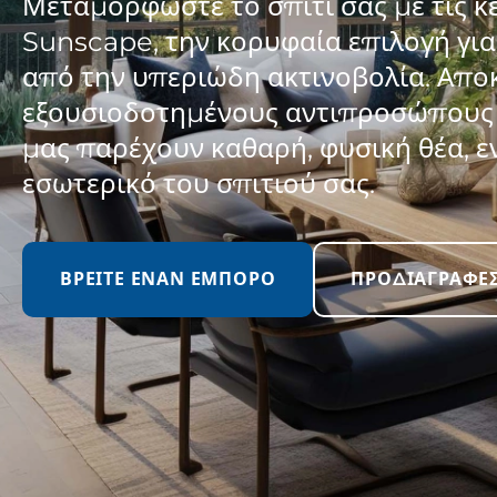
Μεταμορφώστε το σπίτι σας με τις 
Sunscape, την κορυφαία επιλογή γι
από την υπεριώδη ακτινοβολία. Απο
εξουσιοδοτημένους αντιπροσώπους 
μας παρέχουν καθαρή, φυσική θέα, 
εσωτερικό του σπιτιού σας.
ΒΡΕΊΤΕ ΈΝΑΝ ΈΜΠΟΡΟ
ΠΡΟΔΙΑΓΡΑΦΈ