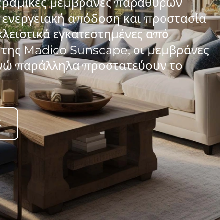
κεραμικές μεμβράνες παραθύρων
α ενεργειακή απόδοση και προστασία
κλειστικά εγκατεστημένες από
της Madico Sunscape, οι μεμβράνες
ενώ παράλληλα προστατεύουν το
Σ