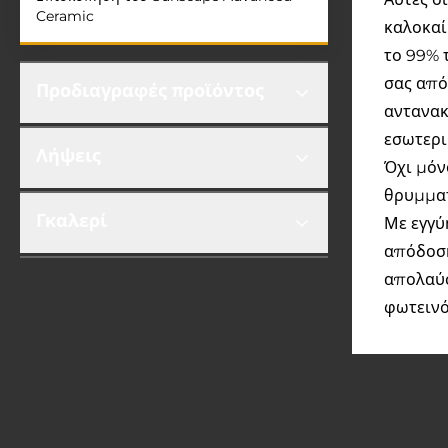
Ceramic
καλοκαί
το 99% 
σας από
Προδιαγραφές προϊόντος
αντανακ
εσωτερι
Λήψεις
Όχι μόν
θρυμματ
Γκαλερί
Με εγγύ
απόδοση
απολαύσ
φωτεινό