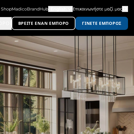
ShopMadico
BrandHub
English
Επικοινωνήστε μαζί μας
ΟΡΟΙ
ΒΡΕΊΤΕ ΈΝΑΝ ΈΜΠΟΡΟ
ΓΊΝΕΤΕ ΈΜΠΟΡΟΣ