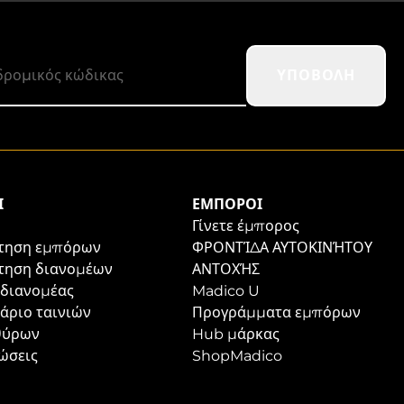
ΥΠΟΒΟΛΉ
Ι
ΈΜΠΟΡΟΙ
Γίνετε έμπορος
τηση εμπόρων
ΦΡΟΝΤΊΔΑ ΑΥΤΟΚΙΝΉΤΟΥ
τηση διανομέων
ΑΝΤΟΧΉΣ
 διανομέας
Madico U
άριο ταινιών
Προγράμματα εμπόρων
θύρων
Hub μάρκας
ώσεις
ShopMadico