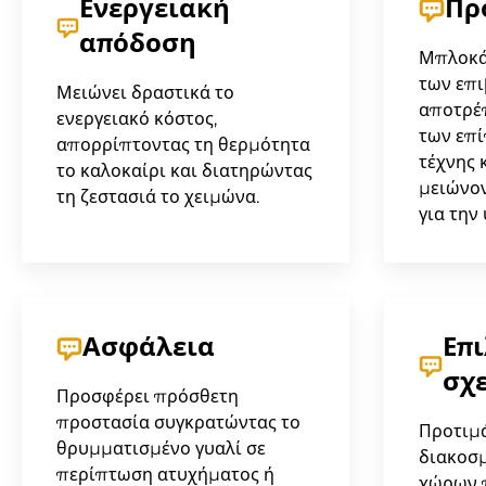
Ενεργειακή
Πρ
απόδοση
Μπλοκά
των επι
Μειώνει δραστικά το
αποτρέ
ενεργειακό κόστος,
των επί
απορρίπτοντας τη θερμότητα
τέχνης 
το καλοκαίρι και διατηρώντας
μειώνον
τη ζεστασιά το χειμώνα.
για την 
Ασφάλεια
Επ
σχ
Προσφέρει πρόσθετη
προστασία συγκρατώντας το
Προτιμά
θρυμματισμένο γυαλί σε
διακοσ
περίπτωση ατυχήματος ή
χώρων 