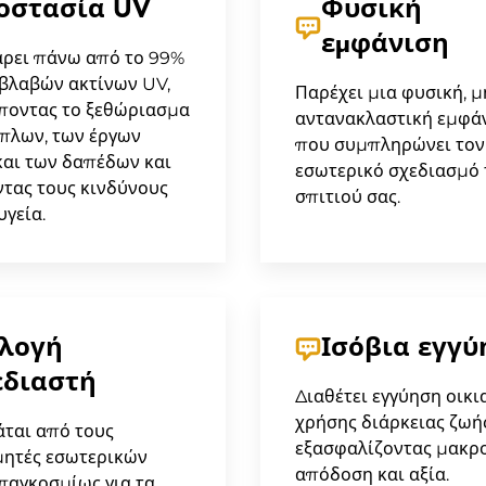
οστασία UV
Φυσική
εμφάνιση
ρει πάνω από το 99%
βλαβών ακτίνων UV,
Παρέχει μια φυσική, μ
ποντας το ξεθώριασμα
αντανακλαστική εμφά
πλων, των έργων
που συμπληρώνει τον
και των δαπέδων και
εσωτερικό σχεδιασμό 
τας τους κινδύνους
σπιτιού σας.
υγεία.
ιλογή
Ισόβια εγγύ
εδιαστή
Διαθέτει εγγύηση οικι
χρήσης διάρκειας ζωής
ται από τους
εξασφαλίζοντας μακρ
μητές εσωτερικών
απόδοση και αξία.
παγκοσμίως για τα