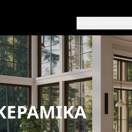
ΛΎΣΕΙΣ
ΠΡΟΪΌΝΤΑ
ΈΜΠ
ΚΕΡΑΜΙΚΆ