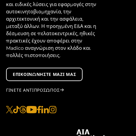
και ειδικές λύσεις για εφαρμογές στην
αυτοκινητοβιομηχανία, την
αρχιτεκτονική και την ασφάλεια,
μεταξύ άλλων. Η προηγμένη Ε&Α και η
δέσμευση σε πελατοκεντρικές, ηθικές
πρακτικές έχουν αποφέρει στην
Madico αναγνώριση στον κλάδο και
πολλές πιστοποιήσεις.
ΕΠΙΚΟΙΝΩΝΉΣΤΕ ΜΑΖΊ ΜΑΣ
ΓΊΝΕΤΕ ΑΝΤΙΠΡΌΣΩΠΟΣ
x
tiktok
νήματα
youtube
facebook
linkedin
instagram