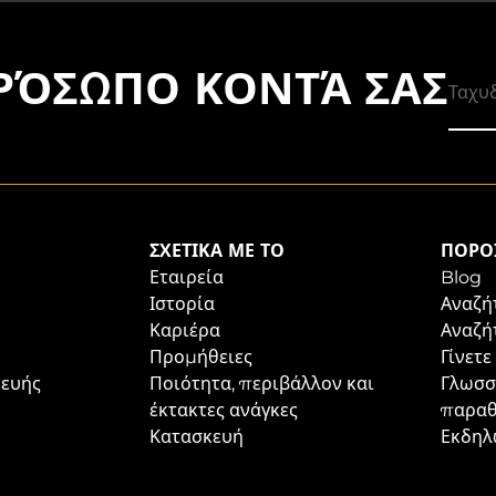
ΠΡΌΣΩΠΟ ΚΟΝΤΆ ΣΑΣ
ΣΧΕΤΙΚΆ ΜΕ ΤΟ
ΠΌΡΟ
Εταιρεία
Blog
Ιστορία
Αναζή
Καριέρα
Αναζή
Προμήθειες
Γίνετε
κευής
Ποιότητα, περιβάλλον και
Γλωσσ
έκτακτες ανάγκες
παρα
Κατασκευή
Εκδηλ