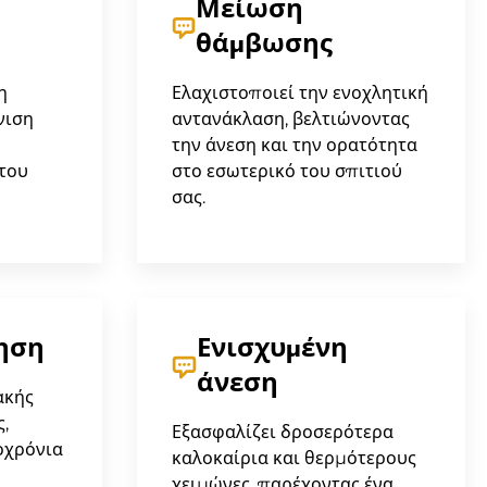
Μείωση
θάμβωσης
η
Ελαχιστοποιεί την ενοχλητική
νιση
αντανάκλαση, βελτιώνοντας
την άνεση και την ορατότητα
του
στο εσωτερικό του σπιτιού
σας.
ηση
Ενισχυμένη
άνεση
ακής
,
Εξασφαλίζει δροσερότερα
οχρόνια
καλοκαίρια και θερμότερους
χειμώνες, παρέχοντας ένα