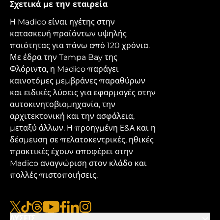
Σχετικά με την εταιρεία
Η Madico είναι ηγέτης στην
κατασκευή προϊόντων υψηλής
ποιότητας για πάνω από 120 χρόνια.
Με έδρα την Tampa Bay της
Φλόριντα, η Madico παράγει
καινοτόμες μεμβράνες παραθύρων
και ειδικές λύσεις για εφαρμογές στην
αυτοκινητοβιομηχανία, την
αρχιτεκτονική και την ασφάλεια,
μεταξύ άλλων. Η προηγμένη Ε&Α και η
δέσμευση σε πελατοκεντρικές, ηθικές
πρακτικές έχουν αποφέρει στην
Madico αναγνώριση στον κλάδο και
πολλές πιστοποιήσεις.
x
tiktok
νήματα
youtube
facebook
linkedin
instagram
ΛΎΣΕΙΣ