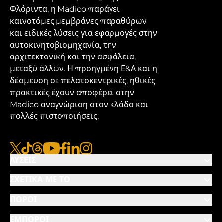
Φλόριντα, η Madico παράγει
καινοτόμες μεμβράνες παραθύρων
και ειδικές λύσεις για εφαρμογές στην
αυτοκινητοβιομηχανία, την
αρχιτεκτονική και την ασφάλεια,
μεταξύ άλλων. Η προηγμένη Ε&Α και η
δέσμευση σε πελατοκεντρικές, ηθικές
πρακτικές έχουν αποφέρει στην
Madico αναγνώριση στον κλάδο και
πολλές πιστοποιήσεις.
x
tiktok
νήματα
youtube
facebook
linkedin
instagram
ΛΎΣΕΙΣ
ΣΧΕΤΙΚΆ ΜΕ ΤΟ
ΠΌΡΟΙ
ΈΜΠΟΡΟΙ