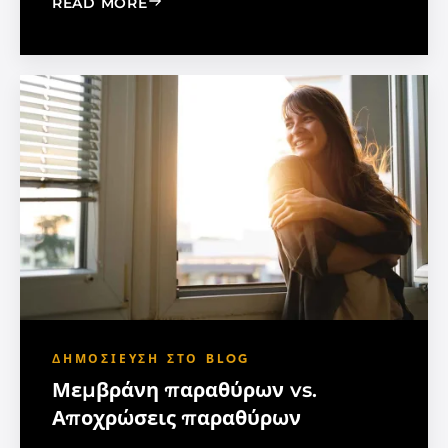
: MADICO EXPANDS SALES ORGANIZA
READ MORE
ΔΗΜΟΣΊΕΥΣΗ ΣΤΟ BLOG
Μεμβράνη παραθύρων vs.
Αποχρώσεις παραθύρων