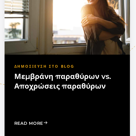
ΔΗΜΟΣΊΕΥΣΗ ΣΤΟ BLOG
Μεμβράνη παραθύρων vs.
Αποχρώσεις παραθύρων
TION TO STRENGTHEN DEALER SUPPORT AND REGIONAL
: WINDOW FILM VS. WINDOW SHADES
READ MORE