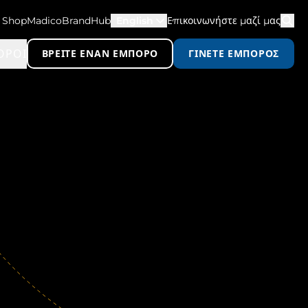
ShopMadico
BrandHub
English
Επικοινωνήστε μαζί μας
ΟΡΟΙ
ΒΡΕΊΤΕ ΈΝΑΝ ΈΜΠΟΡΟ
ΓΊΝΕΤΕ ΈΜΠΟΡΟΣ