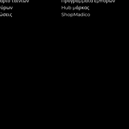
άριο ταινιών
Προγράμματα εμπόρων
θύρων
Hub μάρκας
ώσεις
ShopMadico