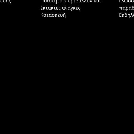
κευής
Ποιότητα, περιβάλλον και
Γλωσσ
έκτακτες ανάγκες
παρα
Κατασκευή
Εκδηλ