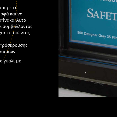
αι με τη
ροφά και να
οπίνακα. Αυτό
υ, συμβάλλοντας
αχιστοποιώντας
ς πρόσκρουσης
λαισίων.
ο γυαλί με