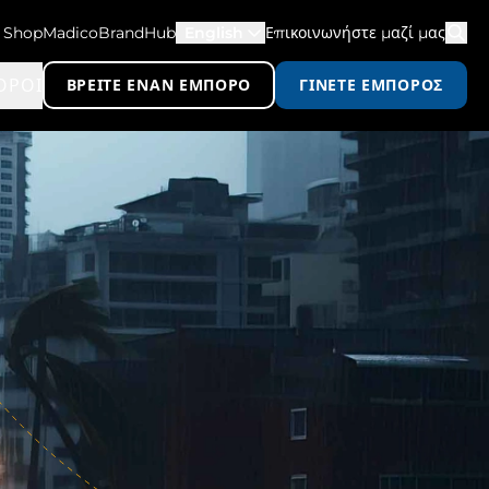
ShopMadico
BrandHub
English
Επικοινωνήστε μαζί μας
ΟΡΟΙ
ΒΡΕΊΤΕ ΈΝΑΝ ΈΜΠΟΡΟ
ΓΊΝΕΤΕ ΈΜΠΟΡΟΣ