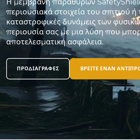
Η μεμβράνη παραθύρων SafetyShield 
περιουσιακά στοιχεία του σπιτιού ή 
καταστροφικές δυνάμεις των φυσικ
περιουσία σας με μια λύση που μπορε
αποτελεσματική ασφάλεια.
ΠΡΟΔΙΑΓΡΑΦΈΣ
ΒΡΕΊΤΕ ΈΝΑΝ ΑΝΤΙΠ