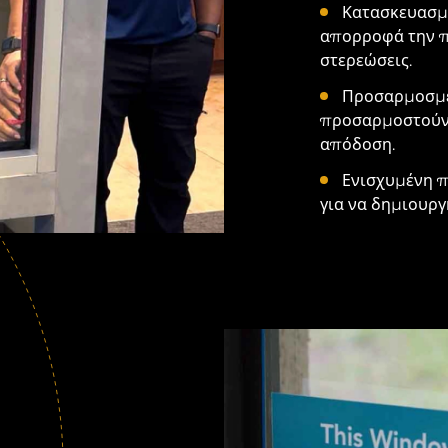
Κατασκευασμέ
απορροφά την πί
στερεώσεις.
Προσαρμοσμέν
προσαρμοστούν 
απόδοση.
Ενισχυμένη π
για να δημιουργ