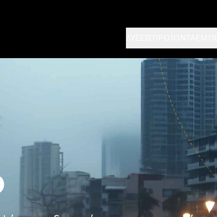
ΛΎΣΕΙΣ
ΠΡΟΪΌΝΤΑ
ΈΜΠ
D