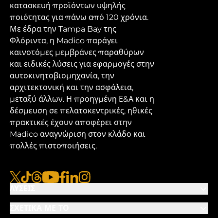
κατασκευή προϊόντων υψηλής
ποιότητας για πάνω από 120 χρόνια.
Με έδρα την Tampa Bay της
Φλόριντα, η Madico παράγει
καινοτόμες μεμβράνες παραθύρων
και ειδικές λύσεις για εφαρμογές στην
αυτοκινητοβιομηχανία, την
αρχιτεκτονική και την ασφάλεια,
μεταξύ άλλων. Η προηγμένη Ε&Α και η
δέσμευση σε πελατοκεντρικές, ηθικές
πρακτικές έχουν αποφέρει στην
Madico αναγνώριση στον κλάδο και
πολλές πιστοποιήσεις.
x
tiktok
νήματα
youtube
facebook
linkedin
instagram
ΛΎΣΕΙΣ
ΣΧΕΤΙΚΆ ΜΕ ΤΟ