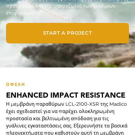
προστασίας και της μακροζωίας των γυάλινων
επιφανειών.
START A PROJECT
ΟΦΈΛΗ
ENHANCED IMPACT RESISTANCE
Η μεμβράνη παραθύρων LCL-2100-XSR της Madico
έχει σχεδιαστεί για να παρέχει ολοκληρωμένη
προστασία και βελτιωμένη απόδοση για τις
γυάλινες εγκαταστάσεις σας. Εξερευνήστε τα βασικά
πλεονεκτήματα που καθιστούν αυτή τη μεμβράνη