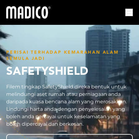
Madico
Mem
PERISAI TERHADAP KEMARAHAN ALAM
SEMULA JADI
SAFETYSHIELD
Filem tingkap SafetyShield direka bentuk untuk
melindungi aset rumah atau perniagaan anda
daripada kuasa bencana alam yang merosakkan.
Lindungi harta anda dengan penyelesaian yang
boleh anda percayai untuk keselamatan yang
boleh dipercayai dan berkesan.