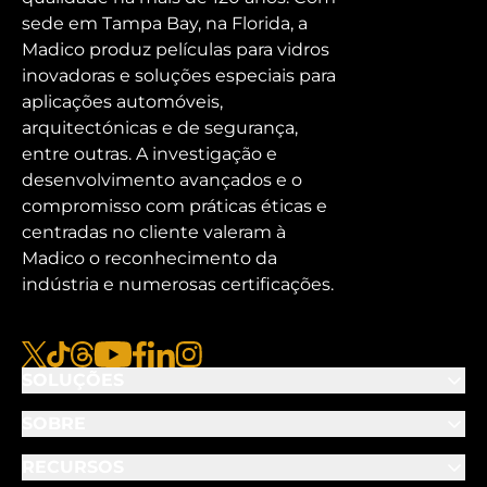
sede em Tampa Bay, na Florida, a
Madico produz películas para vidros
inovadoras e soluções especiais para
aplicações automóveis,
arquitectónicas e de segurança,
entre outras. A investigação e
desenvolvimento avançados e o
compromisso com práticas éticas e
centradas no cliente valeram à
Madico o reconhecimento da
indústria e numerosas certificações.
x
tiktok
fios
youtube
facebook
linkedin
instagram
SOLUÇÕES
SOBRE
RECURSOS