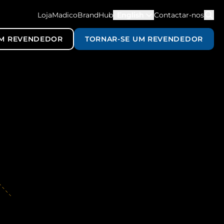
LojaMadico
BrandHub
English
Contactar-nos
M REVENDEDOR
TORNAR-SE UM REVENDEDOR