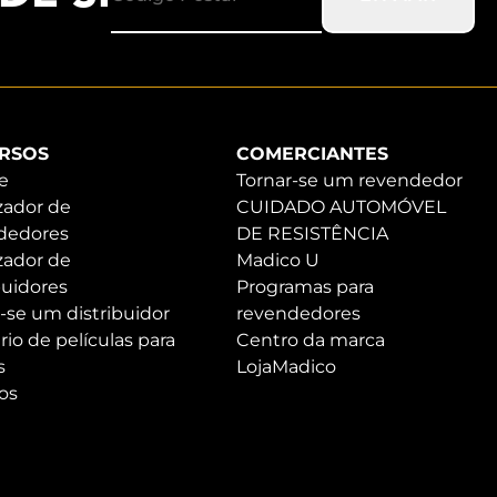
RSOS
COMERCIANTES
e
Tornar-se um revendedor
zador de
CUIDADO AUTOMÓVEL
dedores
DE RESISTÊNCIA
zador de
Madico U
buidores
Programas para
-se um distribuidor
revendedores
rio de películas para
Centro da marca
s
LojaMadico
os