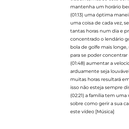
mantenha um horário bem
(01:13) uma óptima maneira
uma coisa de cada vez, s
tantas horas num dia e pr
concentrado o lendário go
bola de golfe mais longe,
para se poder concentrar
(01:48) aumentar a veloci
arduamente seja louvável,
muitas horas resultará em
isso não esteja sempre dis
(02:21) a família tem uma 
sobre como gerir a sua 
este vídeo [Música]