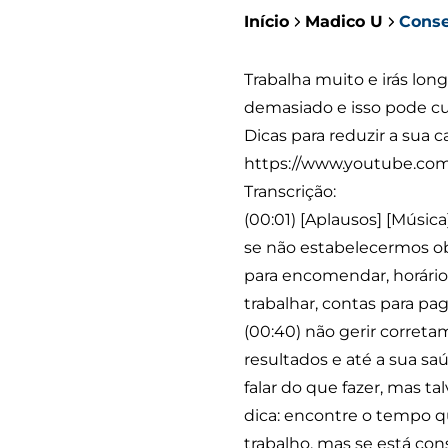
Início
Madico U
Conse
Trabalha muito e irás lon
demasiado e isso pode cus
Dicas para reduzir a sua 
https://www.youtube.c
Transcrição:
(00:01) [Aplausos] [Músi
se não estabelecermos ob
para encomendar, horários
trabalhar, contas para pag
(00:40) não gerir correta
resultados e até a sua sa
falar do que fazer, mas t
dica: encontre o tempo q
trabalho, mas se está co