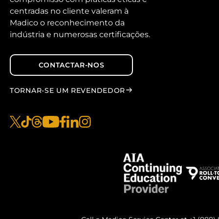
centradas no cliente valeram à
Madico o reconhecimento da
indústria e numerosas certificações.
CONTACTAR-NOS
TORNAR-SE UM REVENDEDOR
x
tiktok
fios
youtube
facebook
linkedin
instagram