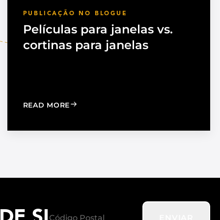
PUBLICAÇÃO NO BLOGUE
Películas para janelas vs.
cortinas para janelas
TION TO STRENGTHEN DEALER SUPPORT AND REGIONAL
: WINDOW FILM VS. WINDOW SHADES
READ MORE
E SI
ENVIAR