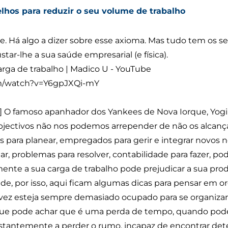
lhos para reduzir o seu volume de trabalho
ge. Há algo a dizer sobre esse axioma. Mas tudo tem os se
tar-lhe a sua saúde empresarial (e física).
carga de trabalho | Madico U - YouTube
om/watch?v=Y6gpJXQi-mY
ca] O famoso apanhador dos Yankees de Nova Iorque, Yogi
jectivos não nos podemos arrepender de não os alcançar
 para planear, empregados para gerir e integrar novos n
ar, problemas para resolver, contabilidade para fazer, po
mente a sua carga de trabalho pode prejudicar a sua prod
úde, por isso, aqui ficam algumas dicas para pensar em org
alvez esteja sempre demasiado ocupado para se organizar,
ue pode achar que é uma perda de tempo, quando poderi
nstantemente a perder o rumo, incapaz de encontrar de