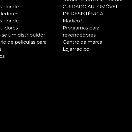
zador de
CUIDADO AUTOMÓVEL
dedores
DE RESISTÊNCIA
zador de
Madico U
buidores
Programas para
-se um distribuidor
revendedores
rio de películas para
Centro da marca
s
LojaMadico
os