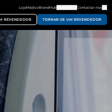
LojaMadico
BrandHub
English
Contactar-nos
M REVENDEDOR
TORNAR-SE UM REVENDEDOR