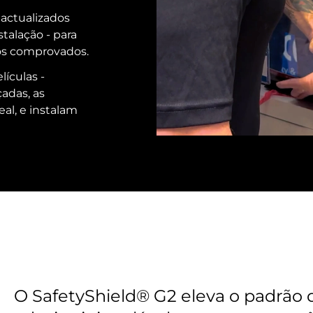
actualizados
talação - para
tos comprovados.
lículas -
adas, as
l, e instalam
O SafetyShield® G2 eleva o padrão 