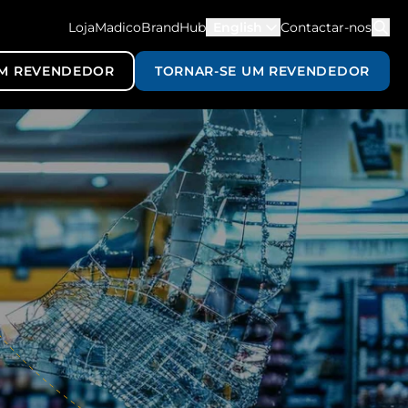
LojaMadico
BrandHub
English
Contactar-nos
M REVENDEDOR
TORNAR-SE UM REVENDEDOR