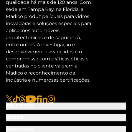
qualidade há mais de 120 anos. Com
sede em Tampa Bay, na Florida, a
Madico produz películas para vidros
inovadoras e soluções especiais para
aplicações automóveis,
arquitectónicas e de segurança,
entre outras. A investigação e
desenvolvimento avançados e o
compromisso com práticas éticas e
centradas no cliente valeram à
Madico o reconhecimento da
indústria e numerosas certificações.
x
tiktok
fios
youtube
facebook
linkedin
instagram
SOLUÇÕES
SOBRE
RECURSOS