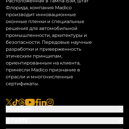
Расположенная в Тампа-Бэй, штат
Флорида, компания Madico
производит инновационные
оконные пленки и специальные
решения для автомобильной
промышленности, архитектуры и
безопасности. Передовые научные
разработки и приверженность
этическим принципам,
ориентированным на клиента,
принесли Madico признание в
отрасли и многочисленные
сертификаты.
x
tiktok
нитки
youtube
facebook
linkedin
instagram
РЕШЕНИЯ
О САЙТЕ