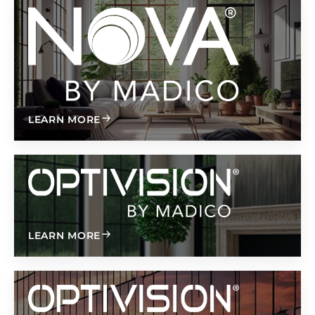
Nova
ABOUT NOVA
LEARN MORE
Optivision®
®
ABOUT OPTIVISION
LEARN MORE
Optivision®
Reflective