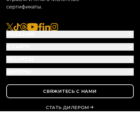
сертификаты.
x
tiktok
нитки
youtube
facebook
linkedin
instagram
РЕШЕНИЯ
О САЙТЕ
РЕСУРСЫ
ДИЛЕРЫ
СВЯЖИТЕСЬ С НАМИ
СТАТЬ ДИЛЕРОМ