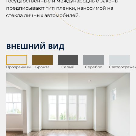
Государственные и международные законы
предписывают тип пленки, наносимой на
стекла личных автомобилей.
ВНЕШНИЙ ВИД
Прозрачный
Бронза
Серый
Серебро
Светоотраж