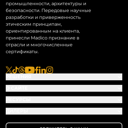
промышленности, архитектуры и
безопасности. Передовые научные
разработки и приверженность
этическим принципам,
ориентированным на клиента,
принесли Madico признание в
отрасли и многочисленные
сертификаты.
x
tiktok
нитки
youtube
facebook
linkedin
instagram
РЕШЕНИЯ
О САЙТЕ
РЕСУРСЫ
ДИЛЕРЫ