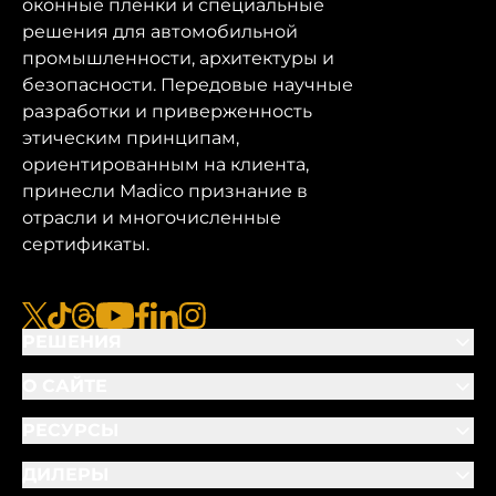
оконные пленки и специальные
решения для автомобильной
промышленности, архитектуры и
безопасности. Передовые научные
разработки и приверженность
этическим принципам,
ориентированным на клиента,
принесли Madico признание в
отрасли и многочисленные
сертификаты.
x
tiktok
нитки
youtube
facebook
linkedin
instagram
РЕШЕНИЯ
О САЙТЕ
РЕСУРСЫ
ДИЛЕРЫ