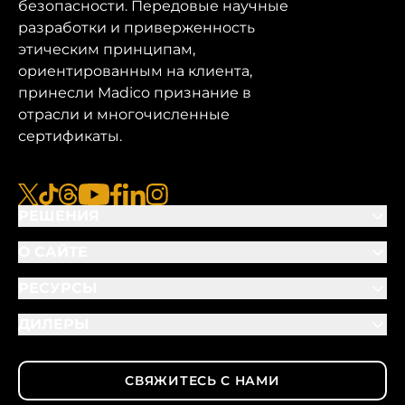
безопасности. Передовые научные
разработки и приверженность
этическим принципам,
ориентированным на клиента,
принесли Madico признание в
отрасли и многочисленные
сертификаты.
x
tiktok
нитки
youtube
facebook
linkedin
instagram
РЕШЕНИЯ
О САЙТЕ
РЕСУРСЫ
ДИЛЕРЫ
СВЯЖИТЕСЬ С НАМИ