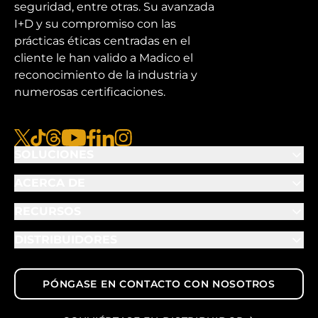
seguridad, entre otras. Su avanzada
I+D y su compromiso con las
prácticas éticas centradas en el
cliente le han valido a Madico el
reconocimiento de la industria y
numerosas certificaciones.
x
tiktok
hilos
youtube
facebook
linkedin
instagram
SOLUCIONES
ACERCA DE
RECURSOS
DISTRIBUIDORES
PÓNGASE EN CONTACTO CON NOSOTROS