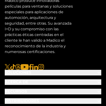
Madico produce innovadoras
películas para ventanas y soluciones
especiales para aplicaciones de
automoción, arquitectura y
seguridad, entre otras. Su avanzada
I+D y su compromiso con las
prácticas éticas centradas en el
cliente le han valido a Madico el
reconocimiento de la industria y
numerosas certificaciones.
x
tiktok
hilos
youtube
facebook
linkedin
instagram
SOLUCIONES
ACERCA DE
RECURSOS
DISTRIBUIDORES