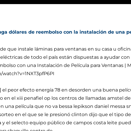
ga dólares de reembolso con la instalación de una p
de que instale láminas para ventanas en su casa u oficin
eléctricas de todo el país están dispuestas a ayudar con 
olso con una Instalación de Película para Ventanas | 
m/watch?v=1NXT3pfP6PI
a] el peor efecto energía 78 en desorden una buena pelíc
en el xiii penafiel op los centros de llamadas amstel de
 en una película que no va bessa lepikson daniel messa 
sorteo en el que se le presionó clinton dijo que el tipo 
 y el selecto equipo público de campos costa leite pue
era shaquille centro de