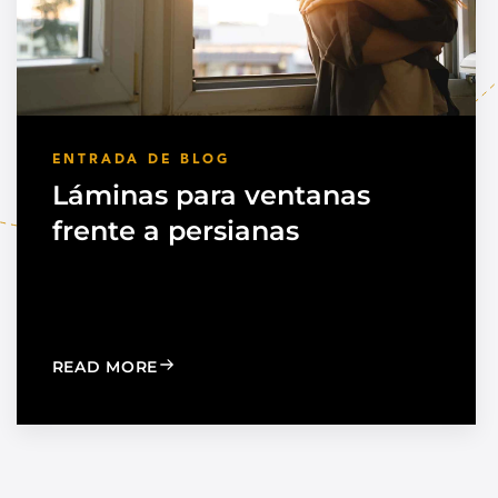
ENTRADA DE BLOG
Láminas para ventanas
frente a persianas
TION TO STRENGTHEN DEALER SUPPORT AND REGIONAL
: WINDOW FILM VS. WINDOW SHADES
READ MORE