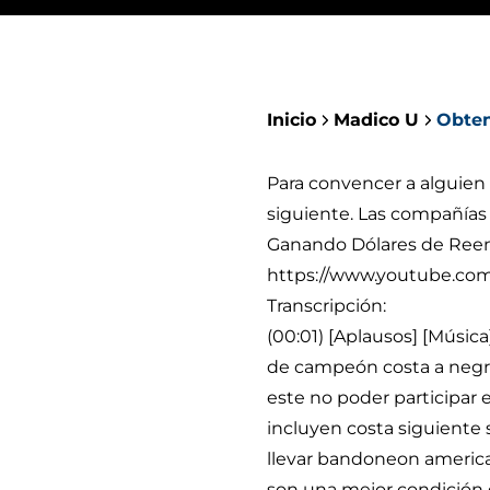
Inicio
Madico U
Obten
Para convencer a alguien 
siguiente. Las compañías 
Ganando Dólares de Reemb
https://www.youtube.co
Transcripción:
(00:01) [Aplausos] [Músic
de campeón costa a negro 
este no poder participar
incluyen costa siguiente 
llevar bandoneon america
son una mejor condición 