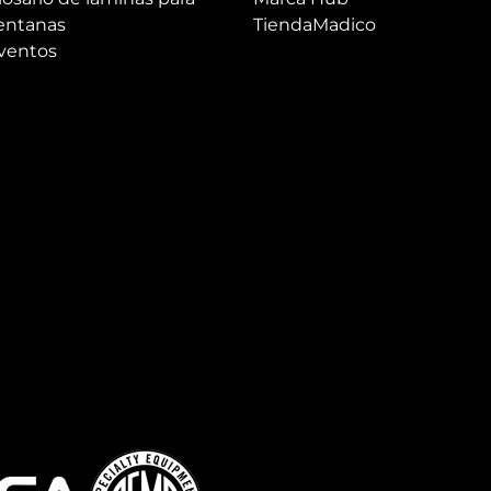
entanas
TiendaMadico
ventos