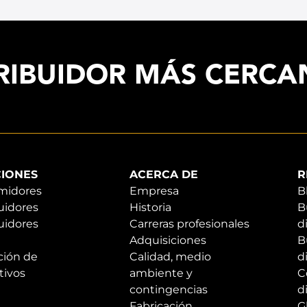
RIBUIDOR MÁS CERC
IONES
ACERCA DE
R
midores
Empresa
B
uidores
Historia
B
uidores
Carreras profesionales
d
Adquisiciones
B
ción de
Calidad, medio
d
tivos
ambiente y
C
contingencias
d
Fabricación
G