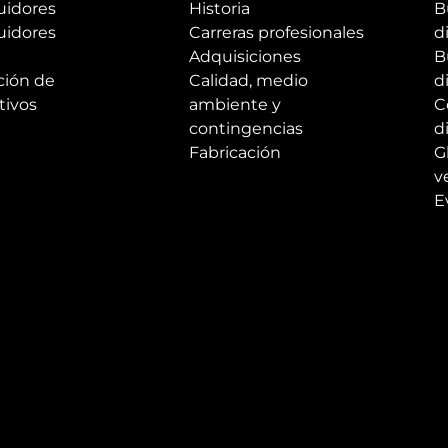
uidores
Historia
B
uidores
Carreras profesionales
d
Adquisiciones
B
ción de
Calidad, medio
d
tivos
ambiente y
C
contingencias
d
Fabricación
G
v
E