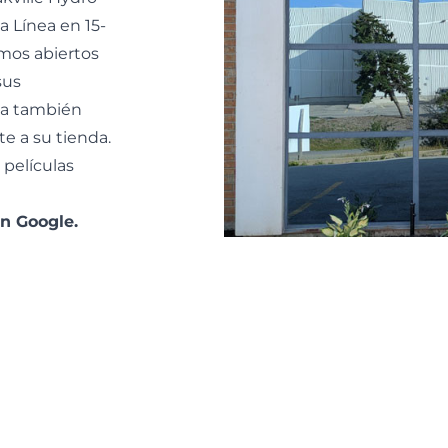
ta Línea en 15-
amos abiertos
sus
la también
 a su tienda.
películas
n Google.