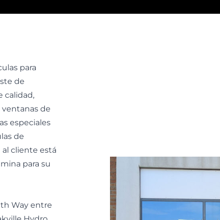
culas para
este de
 calidad,
ra ventanas de
las especiales
ulas de
al cliente está
lámina para su
eth Way entre
akville Hydro