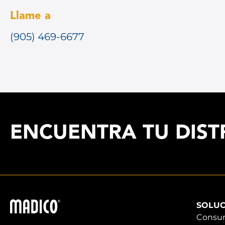
Llame a
(905) 469-6677
ENCUENTRA TU DIST
Madico
SOLUC
Consu