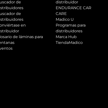
uscador de
distribuidor
istribuidores
ENDURANCE CAR
uscador de
CARE
istribuidores
Madico U
onviértase en
Programas para
istribuidor
distribuidores
losario de láminas para
Marca Hub
entanas
TiendaMadico
ventos