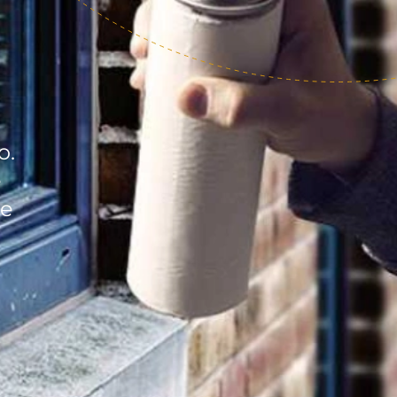
o.
e
le