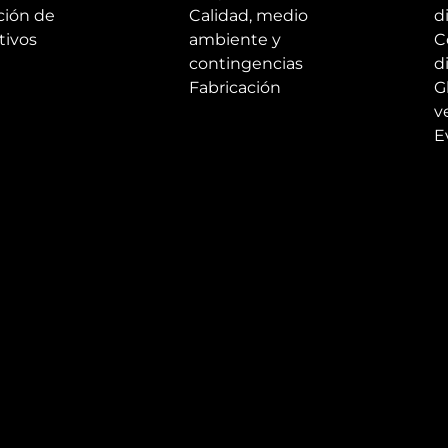
ción de
Calidad, medio
d
tivos
ambiente y
C
contingencias
d
Fabricación
G
v
E