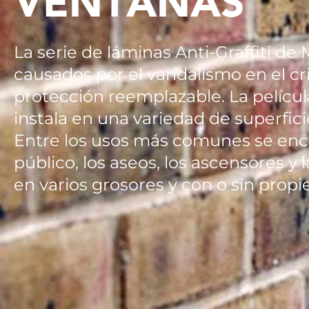
VENTANAS
La serie de láminas Anti-Graffiti de
causados por el vandalismo en el cr
protección reemplazable. La pelícu
instala en una variedad de superfici
Entre los usos más comunes se encu
público, los aseos, los ascensores 
en varios grosores y con o sin propi