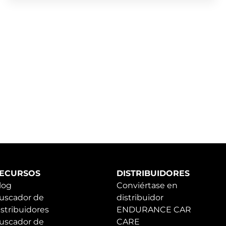
ECURSOS
DISTRIBUIDORES
log
Conviértase en
uscador de
distribuidor
istribuidores
ENDURANCE CAR
uscador de
CARE