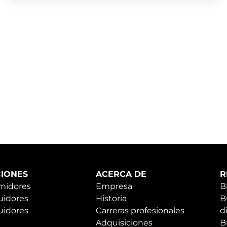
IONES
ACERCA DE
R
midores
Empresa
B
uidores
Historia
B
uidores
Carreras profesionales
d
Adquisiciones
B