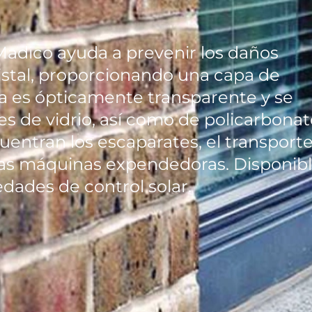
 Madico ayuda a prevenir los daños
istal, proporcionando una capa de
la es ópticamente transparente y se
es de vidrio, así como de policarbonat
entran los escaparates, el transport
y las máquinas expendedoras. Disponib
edades de control solar.