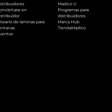
istribuidores
Madico U
onviértase en
Programas para
istribuidor
distribuidores
losario de láminas para
Marca Hub
entanas
TiendaMadico
ventos