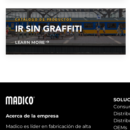
CATÁLOGO DE PRODUCTOS
IR SIN GRAFFITI
ABOUT GRAFFITI FREE IR
LEARN MORE
Madico
SOLUC
Consu
Distrib
Acerca de la empresa
Distrib
Madico es líder en fabricación de alta
OEMs