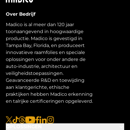
Over Bedrijf
Madico is al meer dan 120 jaar
toonaangevend in hoogwaardige
productie. Madico is gevestigd in
Tampa Bay, Florida, en produceert
innovatieve raamfolies en speciale
oplossingen voor onder andere de
auto-industrie, architectuur en
veiligheidstoepassingen.
Geavanceerde R&D en toewijding
aan klantgerichte, ethische
praktijken hebben Madico erkenning
en talrijke certificeringen opgeleverd.
x
tiktok
draden
youtube
facebook
linkedin
instagram
OPLOSSINGEN