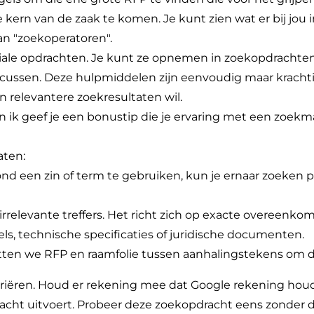
kern van de zaak te komen. Je kunt zien wat er bij jou i
n "zoekoperatoren".
iale opdrachten. Je kunt ze opnemen in zoekopdrachten
 focussen. Deze hulpmiddelen zijn eenvoudig maar krachti
n relevantere zoekresultaten wil.
n ik geef je een bonustip die je ervaring met een zoekm
aten:
d een zin of term te gebruiken, kun je ernaar zoeken pr
relevante treffers. Het richt zich op exacte overeenkoms
els, technische specificaties of juridische documenten.
etten we RFP en raamfolie tussen aanhalingstekens om di
riëren. Houd er rekening mee dat Google rekening houd
cht uitvoert. Probeer deze zoekopdracht eens zonder d