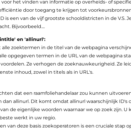
 voor het vinden van informatie op overheids- of specifie
fficiëntie door toegang te krijgen tot voorkeursbronnen
 is een van de vijf grootste schooldistricten in de V.S. 
cht. Bijvoorbeeld....
title' en 'allinurl':
 dat alle zoektermen in de titel van de webpagina verschijn
dat alle opgegeven termen in de URL van de webpagina sta
voordelen. Ze verhogen de zoeknauwkeurigheid. Ze leid
te inhoud, zowel in titels als in URL's.
chten dat een raamfoliehandelaar zou kunnen uitvoeren
n dan allinurl. Dit komt omdat allinurl waarschijnlijk ID's
 van de eigenlijke woorden waarnaar we op zoek zijn. U 
beste werkt in uw regio.
en van deze basis zoekoperatoren is een cruciale stap o