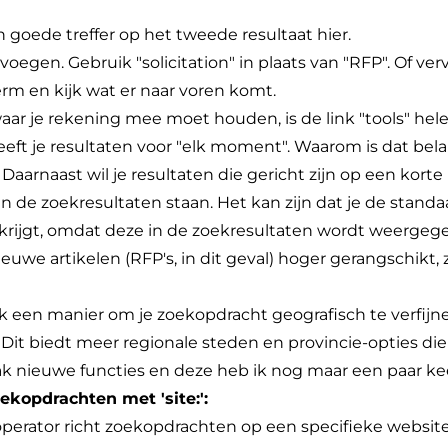
goede treffer op het tweede resultaat hier.
voegen. Gebruik "solicitation" in plaats van "RFP". Of ve
term en kijk wat er naar voren komt.
ar je rekening mee moet houden, is de link "tools" hel
eft je resultaten voor "elk moment". Waarom is dat belan
 Daarnaast wil je resultaten die gericht zijn op een kort
 in de zoekresultaten staan. Het kan zijn dat je de stan
n krijgt, omdat deze in de zoekresultaten wordt weergegeve
we artikelen (RFP's, in dit geval) hoger gerangschikt, zo
k een manier om je zoekopdracht geografisch te verfijnen
. Dit biedt meer regionale steden en provincie-opties die
k nieuwe functies en deze heb ik nog maar een paar keer
ekopdrachten met 'site:':
:'-operator richt zoekopdrachten op een specifieke websit