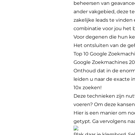
beheersen van geavanceer
ander vakgebied, deze t
zakelijke leads te vinden
combinatie voor jou het 
Voor degenen die hun ken
Het ontsluiten van de ge
Top 10 Google Zoekmachi
Google Zoekmachines 202
Onthoud dat in de enorme 
leiden u naar de exacte i
10x zoeken!
Deze technieken zijn nut
voeren? Om deze kansen t
Hier is een manier om no
getypt. Ga vervolgens n
Plak daar je klembord. Sel