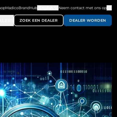
hopMadico
BrandHub
English
Neem contact met ons op
ALERS
ZOEK EEN DEALER
DEALER WORDEN