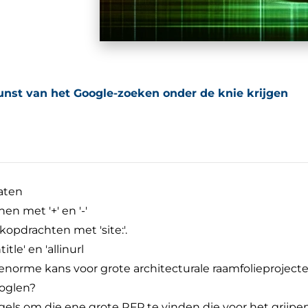
unst van het Google-zoeken onder de knie krijgen
taten
en met '+' en '-'
kopdrachten met 'site:'.
itle' en 'allinurl
norme kans voor grote architecturale raamfolieprojecten
ooglen?
els om die ene grote RFP te vinden die voor het grijpen 