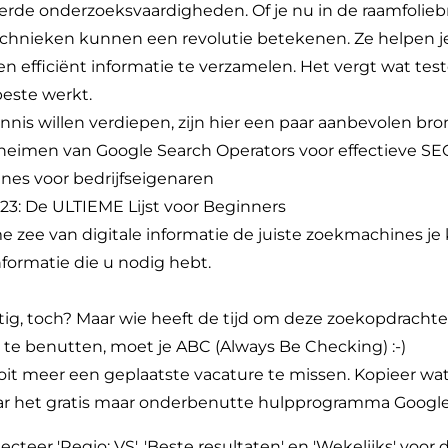
de onderzoeksvaardigheden. Of je nu in de raamfoliebr
echnieken kunnen een revolutie betekenen. Ze helpen j
 en efficiënt informatie te verzamelen. Het vergt wat te
beste werkt.
nis willen verdiepen, zijn hier een paar aanbevolen bro
heimen van Google Search Operators voor effectieve S
nes voor bedrijfseigenaren
3: De ULTIEME Lijst voor Beginners
zee van digitale informatie de juiste zoekmachines je k
nformatie die u nodig hebt.
tig, toch? Maar wie heeft de tijd om deze zoekopdrachte
e benutten, moet je ABC (Always Be Checking) :-)
oit meer een geplaatste vacature te missen. Kopieer wat
aar het gratis maar onderbenutte hulpprogramma
Google
ecteer 'Regio: VS', 'Beste resultaten' en 'Wekelijks' voor 