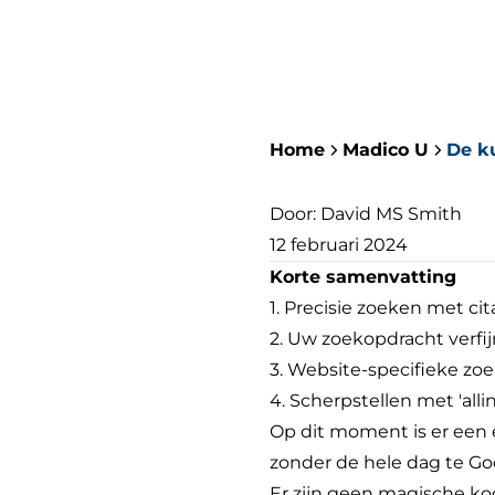
Home
Madico U
De k
Door:
David MS Smith
12 februari 2024
Korte samenvatting
1. Precisie zoeken met ci
2. Uw zoekopdracht verfijn
3. Website-specifieke zoe
4. Scherpstellen met 'allint
Op dit moment is er een e
zonder de hele dag te G
Er zijn geen magische kog