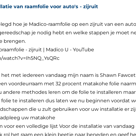
llatie van raamfolie voor auto's - zijruit
legd hoe je Madico-raamfolie op een zijruit van een aut
k gereedschap je nodig hebt en welke stappen je moet 
te brengen.
oraamfolie - zijruit | Madico U - YouTube
om/watch?v=Ih5NQ_YsQRc
at het met iedereen vandaag mijn naam is Shawn Fawcet
or een voordeurraam met 32 procent matakohe folie naarm
u andere methodes leren om de folie te installeren maar 
olie te installeren dus laten we nu beginnen voordat we
dschappen die u zult gebruiken voor uw installatie er z
raadpleeg uw matakohe
m voor een volledige lijst Voor de installatie van vanda
Ik rol het raam een klein beetje naar beneden en geef h