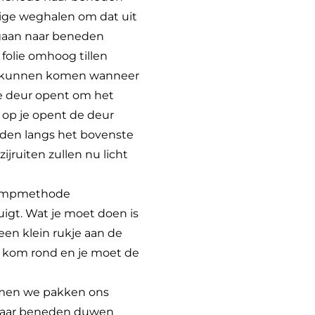
lige weghalen om dat uit
 gaan naar beneden
 folie omhoog tillen
ber kunnen komen wanneer
 de deur opent om het
n op je opent de deur
jden langs het bovenste
jruiten zullen nu licht
krimpmethode
igt. Wat je moet doen is
een klein rukje aan de
, kom rond en je moet de
komen we pakken ons
 naar beneden duwen