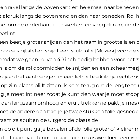
 een rakel langs de bovenkant en helemaal naar beneden 
e afdruk langs de bovenrand en dan naar beneden. Rol 
kel om de onderkant af te werken en veeg dan de rande
etlint.
e een beetje groter snijden dan het raam in grootte is en
 onze snijtafel en snijdt een stuk folie [Muziek] voor dez
 omdat we geen rol van 40 inch nodig hebben voor het zi
en is om de rol doormidden te snijden en een scheermes
 gaan het aanbrengen in een lichte hoek ik ga rechtdoo
et op zijn plaats blijft zitten Ik kom terug om de lengte
g je meetlint neer zodat je kunt zien waar je moet stoppe
n dan langzaam omhoog en eruit trekken je pakt je mes
 met de andere dan had je je twee stukken folie gesnede
aam ze spuiten de uitgerolde plaats de
en op dit punt ga je bepalen of de folie groter of kleiner 
n het raam van binnen naar buiten dus we doen een v