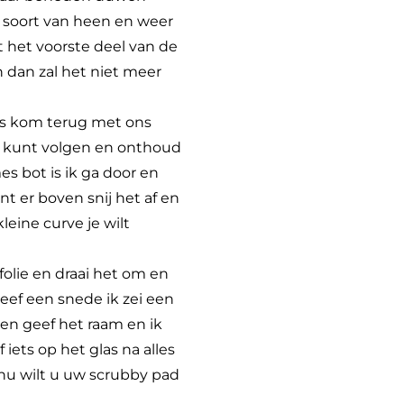
 soort van heen en weer
lt het voorste deel van de
n dan zal het niet meer
las kom terug met ons
jn kunt volgen en onthoud
es bot is ik ga door en
 er boven snij het af en
leine curve je wilt
folie en draai het om en
eef een snede ik zei een
n geef het raam en ik
iets op het glas na alles
nu wilt u uw scrubby pad