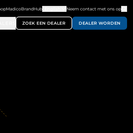
hopMadico
BrandHub
English
Neem contact met ons op
ALERS
ZOEK EEN DEALER
DEALER WORDEN