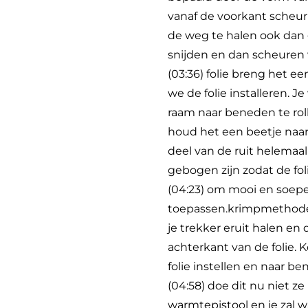
vanaf de voorkant scheur 
de weg te halen ook dan
snijden en dan scheuren w
(03:36) folie breng het 
we de folie installeren. 
raam naar beneden te roll
houd het een beetje naar
deel van de ruit helemaal
gebogen zijn zodat de fol
(04:23) om mooi en soep
toepassen.krimpmethode e
je trekker eruit halen en
achterkant van de folie.
folie instellen en naar 
(04:58) doe dit nu niet 
warmtepistool en je zal