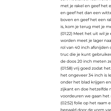
met je rakel en geef het
en geef het dan een witt
boven en geef het een ra
is, kom je terug met je me
(01:22) Meet het uit wil j
worden meet je lager naar
rol van 40 inch afsnijden
truc die je kunt gebruik
de doos 20 inch meten ze
(01:58) vrij goed zodat h
het ongeveer 34 inch is le
onder het blad krijgen e
zijkant en doe hetzelfde
voordeuren we gaan het r
(02:52) folie op het raam 
bepaald door de vorm va