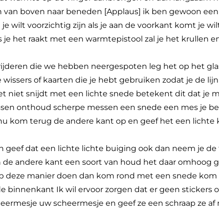
n van boven naar beneden [Applaus] ik ben gewoon een
e wilt voorzichtig zijn als je aan de voorkant komt je wi
je het raakt met een warmtepistool zal je het krullen e
erwijderen die we hebben neergespoten leg het op het g
 wissers of kaarten die je hebt gebruiken zodat je de li
et niet snijdt met een lichte snede betekent dit dat je m
ssen onthoud scherpe messen een snede een mes je bent
 nu kom terug de andere kant op en geef het een lichte k
en geef dat een lichte lichte buiging ook dan neem je de 
n de andere kant een soort van houd het daar omhoog g
 op deze manier doen dan kom rond met een snede kom e
 binnenkant Ik wil ervoor zorgen dat er geen stickers of 
eermesje uw scheermesje en geef ze een schraap ze af 