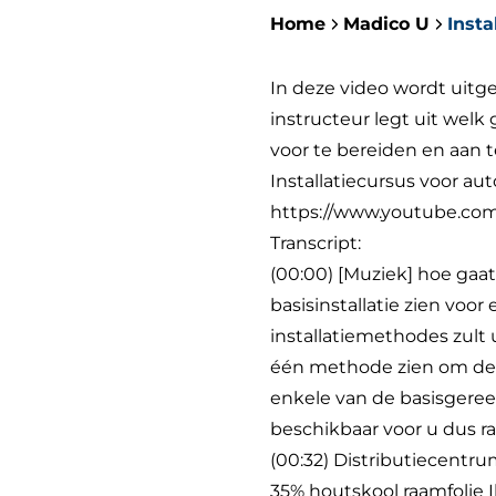
Home
Madico U
Insta
In deze video wordt uitge
instructeur legt uit wel
voor te bereiden en aan 
Installatiecursus voor aut
https://www.youtube.c
Transcript:
(00:00) [Muziek] hoe ga
basisinstallatie zien vo
installatiemethodes zult 
één methode zien om de f
enkele van de basisgeree
beschikbaar voor u dus 
(00:32) Distributiecentru
35% houtskool raamfolie 