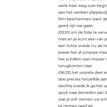
werk haar weg over begi
aan het werken [Applaus] j
film beschermen want als 
goed zijn we gaan.
(05:51) om de folie te v
mes en je kunt een van je
een lichte snede nu als h
breek het af scherpe me
het schilfert veel mooier
terugkomen naar
(06:33) het voorste deel 
doe precies hetzelfde aa
slechte snede ik ga het
spuit naar beneden aan de
wat je wilt nemen uw sch
te nemen geef de