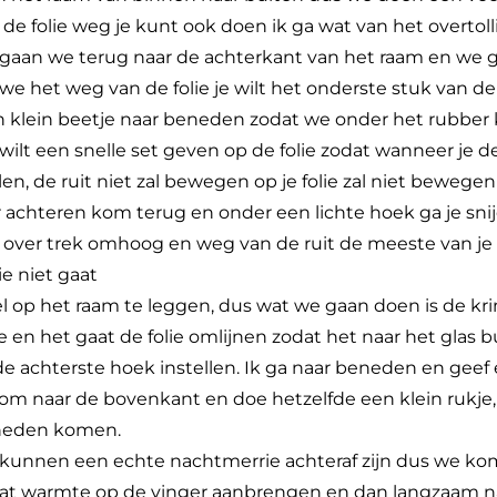
de folie weg je kunt ook doen ik ga wat van het overtol
 gaan we terug naar de achterkant van het raam en we
e het weg van de folie je wilt het onderste stuk van de
een klein beetje naar beneden zodat we onder het rub
Je wilt een snelle set geven op de folie zodat wanneer je
en, de ruit niet zal bewegen op je folie zal niet bewege
 achteren kom terug en onder een lichte hoek ga je sni
 over trek omhoog en weg van de ruit de meeste van je zi
ie niet gaat
el op het raam te leggen, dus wat we gaan doen is de 
n het gaat de folie omlijnen zodat het naar het glas bu
 de achterste hoek instellen. Ik ga naar beneden en geef 
 Kom naar de bovenkant en doe hetzelfde een klein rukje
beneden komen.
ze kunnen een echte nachtmerrie achteraf zijn dus we 
 wat warmte op de vinger aanbrengen en dan langzaam