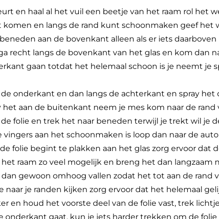
urt en haal al het vuil een beetje van het raam rol het
t komen en langs de rand kunt schoonmaken geef het 
eneden aan de bovenkant alleen als er iets daarboven is 
el ga recht langs de bovenkant van het glas en kom dan n
erkant gaan totdat het helemaal schoon is je neemt je s
s de onderkant en dan langs de achterkant en spray het
pray het aan de buitenkant neem je mes kom naar de rand v
de folie en trek het naar beneden terwijl je trekt wil je
e vingers aan het schoonmaken is loop dan naar de auto g
e folie begint te plakken aan het glas zorg ervoor dat d
 het raam zo veel mogelijk en breng het dan langzaam n
 dan gewoon omhoog vallen zodat het tot aan de rand 
je naar je randen kijken zorg ervoor dat het helemaal gelij
er en houd het voorste deel van de folie vast, trek lichtje
de onderkant gaat, kun je iets harder trekken om de folie 