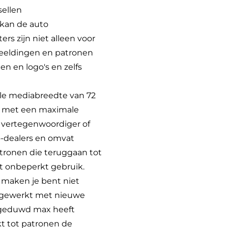
sellen
g kan de auto
ers zijn niet alleen voor
beeldingen en patronen
n en logo's en zelfs
ale mediabreedte van 72
ec met een maximale
 vertegenwoordiger of
o-dealers en omvat
tronen die teruggaan tot
 onbeperkt gebruik.
t maken je bent niet
ijgewerkt met nieuwe
 geduwd max heeft
t tot patronen de