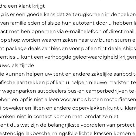
ra een klant krijgt
uig is er een goede kans dat ze terugkomen in de toek
van familieleden of als ze hun autotent door u hebben l
act met hen opnemen via e-mail telefoon of direct mail
top shop worden waarom zaken naar uw buren sturen e
nt package deals aanbieden voor ppf en tint dealership
enties u kunt een verhoogde geloofwaardigheid krijge
uwd als zijnde
die kunnen helpen uw tent en andere zakelijke aanbod t
fische aantrekken ppf kan u helpen nieuwe markten te
 wagenparken autodealers bus-en camperbedrijven te g
bben en ppf is niet alleen voor auto's boten motorfiets
iti bewaker en liften en andere oppervlakken kunt u kla
roken niet in contact komen met, omdat ze niet
ent dus wat zijn de belangrijkste voordelen van protect 
bestendige lakbeschermingsfolie lichte krassen komen 