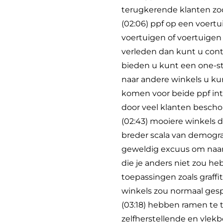
terugkerende klanten zod
(02:06) ppf op een voert
voertuigen of voertuigen 
verleden dan kunt u cont
bieden u kunt een one-s
naar andere winkels u ku
komen voor beide ppf int
door veel klanten bescho
(02:43) mooiere winkels 
breder scala van demogra
geweldig excuus om naar
die je anders niet zou he
toepassingen zoals graff
winkels zou normaal gesp
(03:18) hebben ramen te t
zelfherstellende en vlek