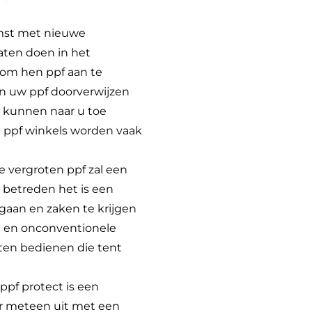
omst met nieuwe
aten doen in het
 om hen ppf aan te
n uw ppf doorverwijzen
s kunnen naar u toe
n ppf winkels worden vaak
e vergroten ppf zal een
 betreden het is een
aan en zaken te krijgen
en en onconventionele
nten bedienen die tent
ppf protect is een
er meteen uit met een