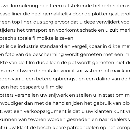
euwe formulering heeft een uitstekende helderheid en is
ease liner die heel gemakkelijk door de plotter gaat. pr
een top liner, dus zorg ervoor dat u deze verwijdert voor
tijdens het transport en voorkomt schade en u zult me
rotech's totale filmdikte is zeven
dat is de industrie standaard en vergelijkbaar in dikte m
een foto van de bescherming wordt gemeten met een m
ikte van de film dus alleen de ppf wordt gemeten niet d
ers en software de matako vooraf snijsysteem of max kan
den van u een betere opbrengst en een daling van de h
wezen het bespaart u film die
lotters versnellen uw snijwerk en stellen u in staat om 
eenvoudiger dan met de hand snijden het gebruik van plo
jdt, wat een verkoopargument is dat u uw klanten kunt ver
ts kunnen van tevoren worden gesneden en naar dealers
t u uw klant de beschikbare patroondelen op het comp