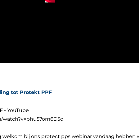
ding tot Protekt PPF
PF - YouTube
om/watch?v=phu57om6D5o
 welkom bij ons protect pps webinar vandaag hebben 