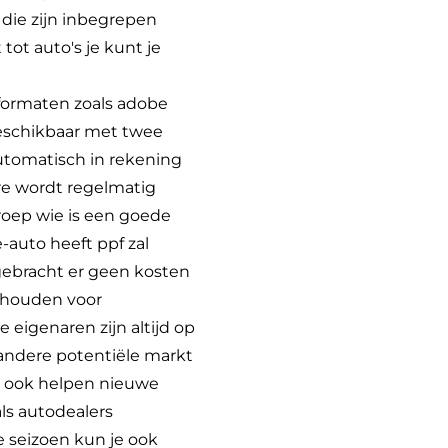
 die zijn inbegrepen
ot auto's je kunt je
formaten zoals adobe
beschikbaar met twee
utomatisch in rekening
re wordt regelmatig
groep wie is een goede
-auto heeft ppf zal
ggebracht er geen kosten
l houden voor
eigenaren zijn altijd op
 andere potentiële markt
je ook helpen nieuwe
ls autodealers
re seizoen kun je ook