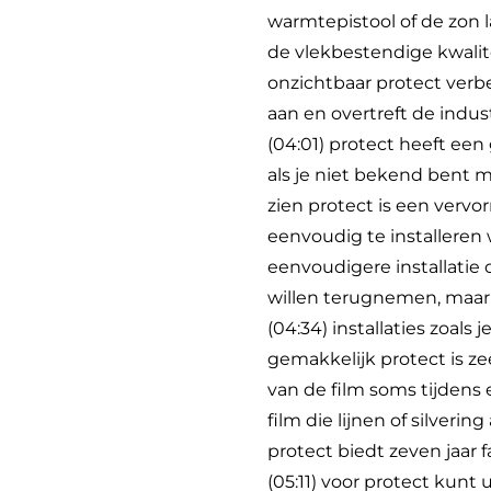
warmtepistool of de zon l
de vlekbestendige kwalitei
onzichtbaar protect verbe
aan en overtreft de indus
(04:01) protect heeft ee
als je niet bekend bent m
zien protect is een vervo
eenvoudig te installeren w
eenvoudigere installatie 
willen terugnemen, maar d
(04:34) installaties zoals 
gemakkelijk protect is zee
van de film soms tijdens 
film die lijnen of silveri
protect biedt zeven jaar 
(05:11) voor protect kunt 