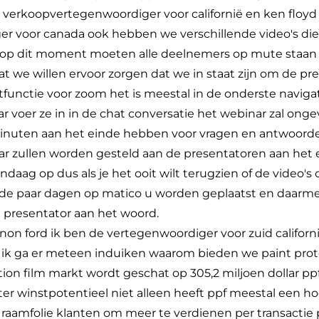
 verkoopvertegenwoordiger voor californië en ken floyd
r voor canada ook hebben we verschillende video's di
er op dit moment moeten alle deelnemers op mute staan a
at we willen ervoor zorgen dat we in staat zijn om de p
atfunctie voor zoom het is meestal in de onderste navigat
ar voer ze in in de chat conversatie het webinar zal ong
minuten aan het einde hebben voor vragen en antwoorden
nar zullen worden gesteld aan de presentatoren aan het
aag op dus als je het ooit wilt terugzien of de video's of
e paar dagen op matico u worden geplaatst en daarmee 
 presentator aan het woord.
nnon ford ik ben de vertegenwoordiger voor zuid californi
s ik ga er meteen induiken waarom bieden we paint prot
tion film markt wordt geschat op 305,2 miljoen dollar 
oter winstpotentieel niet alleen heeft ppf meestal een
l raamfolie klanten om meer te verdienen per transactie 