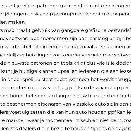
je kunt je eigen patronen maken of je kunt de patronen
jzigingen opslaan op je computer je bent niet beperkt t
rden maken
ers max maakt gebruik van gangbare grafische bestands
 max software abonnementen zijn een jaar lang en zijn 
n worden betaald in een betaling vooraf of ze kunnen a
andelijkse betalingen zoals eerder vermeld mac softwa
d de nieuwste patronen en tools krijgt dus wie is je doel
kunt je huidige klanten upsellen iedereen die een lease
g in onberispelijke staat zodat wanneer het wordt teru
ereen met een nieuw voertuig ppf kan de waarde op pei
n houdt het voertuig langer nieuw high-end exotische 
te beschermen eigenaren van klassieke auto's zijn een
eders voertuig zetten die van hun auto houden ppf kan 
re markten waar je momenteel misschien niet bent, zoa
 stellen zes dealers die je bezig te houden tijdens de trage