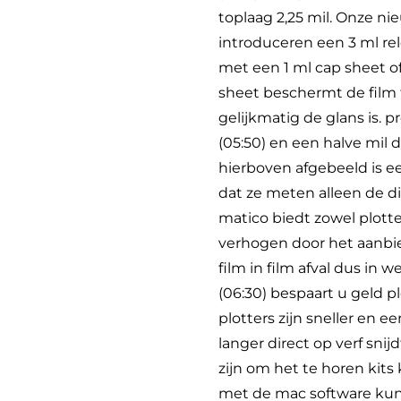
toplaag 2,25 mil. Onze ni
introduceren een 3 ml rel
met een 1 ml cap sheet of 
sheet beschermt de film 
gelijkmatig de glans is. p
(05:50) en een halve mil 
hierboven afgebeeld is 
dat ze meten alleen de d
matico biedt zowel plott
verhogen door het aanbie
film in film afval dus in 
(06:30) bespaart u geld p
plotters zijn sneller en 
langer direct op verf sni
zijn om het te horen ki
met de mac software kun