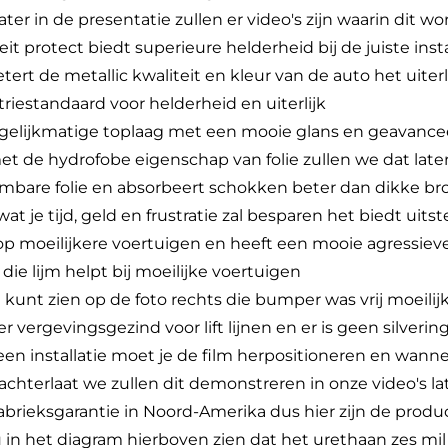
ater in de presentatie zullen er video's zijn waarin dit
t protect biedt superieure helderheid bij de juiste instal
tert de metallic kwaliteit en kleur van de auto het uiterl
triestandaard voor helderheid en uiterlijk
n gelijkmatige toplaag met een mooie glans en geavance
et de hydrofobe eigenschap van folie zullen we dat later
rmbare folie en absorbeert schokken beter dan dikke broz
at je tijd, geld en frustratie zal besparen het biedt uit
op moeilijkere voertuigen en heeft een mooie agressieve l
ie lijm helpt bij moeilijke voertuigen
je kunt zien op de foto rechts die bumper was vrij moeilijk
r vergevingsgezind voor lift lijnen en er is geen silverin
een installatie moet je de film herpositioneren en wanne
ng achterlaat we zullen dit demonstreren in onze video's l
fabrieksgarantie in Noord-Amerika dus hier zijn de produc
u in het diagram hierboven zien dat het urethaan zes mil i