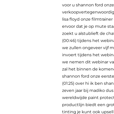
voor u shannon ford onze
verkoopvertegenwoordige
lisa floyd onze filmtrain
ervoor dat je op mute sta
zoekt u alstublieft de ch
(00:46) tijdens het webin
we zullen ongeveer vijf 
invoert tijdens het webi
we nemen dit webinar vand
zal het binnen de komend
shannon ford onze eerste
(01:25) over hi ik ben sha
zeven jaar bij madiko du
wereldwijde paint protec
productlijn biedt een gr
tinting je kunt ook upsel