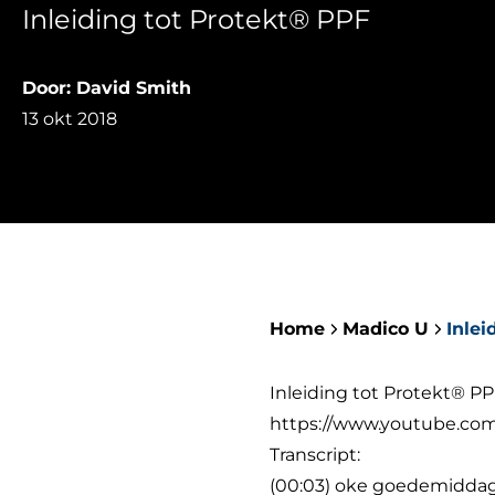
Inleiding tot Protekt® PPF
Door: David Smith
13 okt 2018
Home
Madico U
Inlei
Inleiding tot Protekt® P
https://www.youtube.c
Transcript:
(00:03) oke goedemiddag