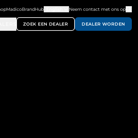
hopMadico
BrandHub
English
Neem contact met ons op
ALERS
ZOEK EEN DEALER
DEALER WORDEN