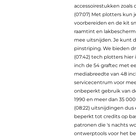
accessoirestukken zoals 
(07:07) Met plotters kun j
voorbereiden en de kit snij
raamtint en lakbeschermi
mee uitsnijden. Je kunt 
pinstriping. We bieden d
(07:42) tech plotters hi
inch de 54 graftec met 
mediabreedte van 48 inch
servicecentrum voor meer
onbeperkt gebruik van d
1990 en meer dan 35 000
(08:22) uitsnijdingen dus 
beperkt tot credits op b
patronen die 's nachts 
ontwerptools voor het b