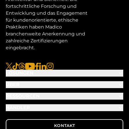
fortschrittliche Forschung und
Entwicklung und das Engagement
für kundenorientierte, ethische
Praktiken haben Madico
branchenweite Anerkennung und
zahlreiche Zertifizierungen
eingebracht.
x
tiktok
Gewinde
youtube
facebook
linkedin
instagram
LÖSUNGEN
ÜBER
RESSOURCEN
HÄNDLER
KONTAKT