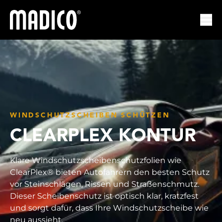
Madico
Nav
WINDSCHUTZSCHEIBEN SCHÜTZEN
CLEARPLEX KONTUR
Klare Windschutzscheibenschutzfolien wie
ClearPlex® bieten Autofahrern den besten Schutz
vor Steinschlägen, Rissen und Straßenschmutz.
Dieser Scheibenschutz ist optisch klar, kratzfest
und sorgt dafür, dass Ihre Windschutzscheibe wie
neu aussieht.