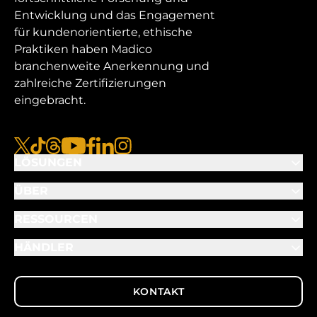
Entwicklung und das Engagement
für kundenorientierte, ethische
Praktiken haben Madico
branchenweite Anerkennung und
zahlreiche Zertifizierungen
eingebracht.
x
tiktok
Gewinde
youtube
facebook
linkedin
instagram
LÖSUNGEN
ÜBER
RESSOURCEN
HÄNDLER
KONTAKT