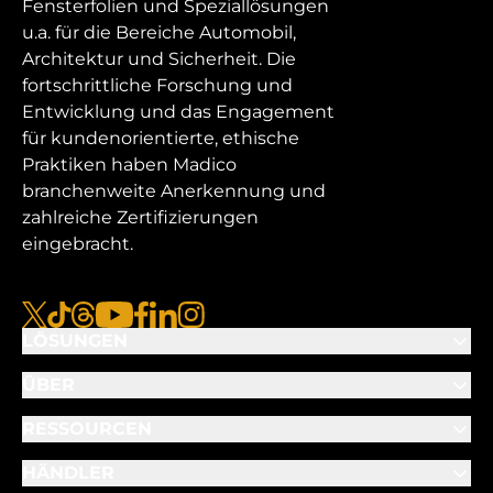
Fensterfolien und Speziallösungen
u.a. für die Bereiche Automobil,
Architektur und Sicherheit. Die
fortschrittliche Forschung und
Entwicklung und das Engagement
für kundenorientierte, ethische
Praktiken haben Madico
branchenweite Anerkennung und
zahlreiche Zertifizierungen
eingebracht.
x
tiktok
Gewinde
youtube
facebook
linkedin
instagram
LÖSUNGEN
ÜBER
RESSOURCEN
HÄNDLER