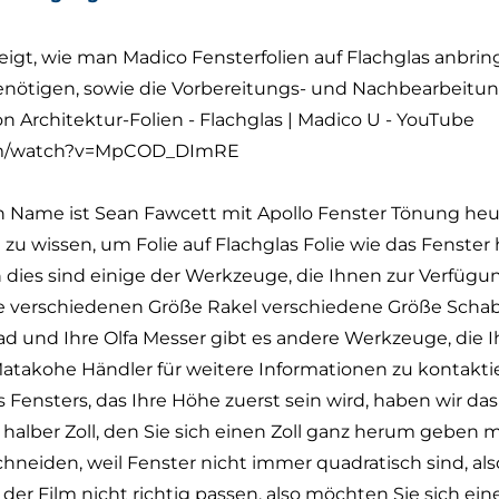
igt, wie man Madico Fensterfolien auf Flachglas anbringt.
nötigen, sowie die Vorbereitungs- und Nachbearbeitung
 Architektur-Folien - Flachglas | Madico U - YouTube
com/watch?v=MpCOD_DImRE
in Name ist Sean Fawcett mit Apollo Fenster Tönung heu
zu wissen, um Folie auf Flachglas Folie wie das Fenster hi
n dies sind einige der Werkzeuge, die Ihnen zur Verfügu
hre verschiedenen Größe Rakel verschiedene Größe Schab
ad und Ihre Olfa Messer gibt es andere Werkzeuge, die 
atakohe Händler für weitere Informationen zu kontaktier
 Fensters, das Ihre Höhe zuerst sein wird, haben wir da
alber Zoll, den Sie sich einen Zoll ganz herum geben
hneiden, weil Fenster nicht immer quadratisch sind, al
er Film nicht richtig passen, also möchten Sie sich ei