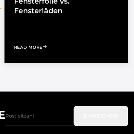
Fensterfolie vs.
Fensterläden
TION TO STRENGTHEN DEALER SUPPORT AND REGIONAL
: WINDOW FILM VS. WINDOW SHADES
READ MORE
E
EINREICHEN