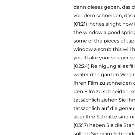
dann dieses geben, das dr
von dem schneiden, das u
(01:21) inches alright now 
the window a good spring 
some of the pieces of tape
window a scrub this will h
you'll take your scraper 
(02:24) Reinigung alles 
weiter den ganzen Weg na
Ihren Film zu schneiden 
den Film zu schneiden, so
tatsächlich ziehen Sie Ih
tatsächlich auf die gena
aber Ihre Schnitte sind n
(03:17) heben Sie die Sta
sollten Sie beim Schneide