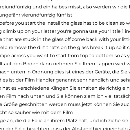
eiundfünfzig und ein halbes misst, also werden wir die F
ngefähr vierundfünfzig fünf ist
before you start the install the glass has to be clean so w
climb up on your letter you're gonna use your little 1 in
 that are stuck in the glass off come back with your litt
elp remove the dirt that's on the glass break it up so it
scrape across you want to start from top to bottom so as y
fällt auf den Boden dann nehmen Sie Ihren Lappen wird
ch unten in Ordnung dies ist eines der Geräte, die S
dies ist der Film Handler genannt sehr handlich und se
 hat es verschiedene Klingen Sie erhalten sie richtig ei
ren Film nach unten und Sie können ziemlich viel tatsäc
ue Größe geschnitten werden muss jetzt können Sie auch
icht so sauber wie mit dem Film
nge an, die die Folie an ihrem Platz hält, und ich ziehe 
n der Folie beachten, dass der Abstand hier eineinhalb