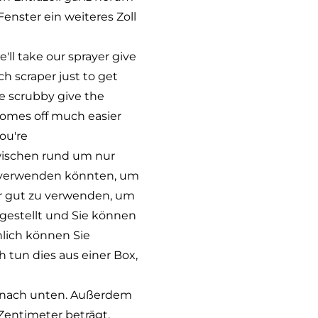
enster ein weiteres Zoll
e'll take our sprayer give
ch scraper just to get
le scrubby give the
 comes off much easier
ou're
 wischen rund um nur
ie verwenden könnten, um
hr gut zu verwenden, um
ngestellt und Sie können
hlich können Sie
 tun dies aus einer Box,
sie nach unten. Außerdem
 Zentimeter beträgt.