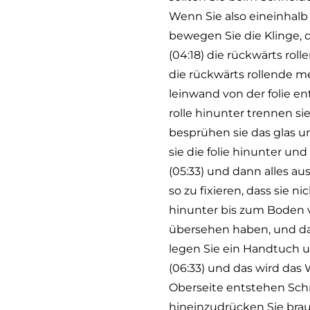
Wenn Sie also eineinhalb 
bewegen Sie die Klinge, d
(04:18) die rückwärts r
die rückwärts rollende me
leinwand von der folie en
rolle hinunter trennen si
besprühen sie das glas un
sie die folie hinunter u
(05:33) und dann alles au
so zu fixieren, dass sie n
hinunter bis zum Boden v
übersehen haben, und dan
legen Sie ein Handtuch 
(06:33) und das wird das 
Oberseite entstehen Sch
hineinzudrücken Sie brau