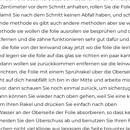
Zentimeter vor dem Schnitt anhalten, rollen Sie die Fol
amit Sie nach dem Schnitt keinen Abfall haben, und schon 
ollende methode es gibt auch andere methoden aber sie
thode sie wollen die folie ausrollen sie besprühen und 
tfernen und die zähne funktionieren sehr gut dafür und 
e die folie von der leinwand okay jetzt wo die folie die l
d legen sie die folie auf das glas sie richten ein paar k
nd dann wollen sie zurückkommen entfernen sie die lein
srichten, die Folie mit einem Sprührakel über die Obersei
icht auf dich herabfällt Ich bin in der Mitte und arbeite
or. dann schauen Sie noch einmal zurück, um sicherzug
n können Sie wieder nach oben gehen, weil Sie eine k
um Ihren Rakel und drücken Sie einfach nach oben
Wasser an der Oberseite der Folie absorbieren, so dass k
neiden Sie den Überschuss ab und benutzen Sie Ihren F
chen nicht viel Klinge aus langsam die Seite hinunter l